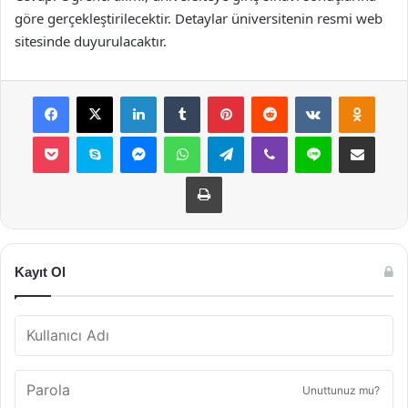
göre gerçekleştirilecektir. Detaylar üniversitenin resmi web
sitesinde duyurulacaktır.
Facebook
X
LinkedIn
Tumblr
Pinterest
Reddit
VKontakte
Odnok
Pocket
Skype
Messenger
WhatsApp
Telegram
Viber
Line
E-Posta ile payla
Yazdır
Kayıt Ol
Unuttunuz mu?