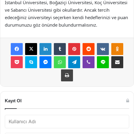
İstanbul Üniversitesi, Boğaziçi Üniversitesi, Koç Üniversitesi
ve Sabancı Üniversitesi gibi okullardır. Ancak tercih
edeceğiniz üniversiteyi seçerken kendi hedeflerinizi ve puan
durumunuzu göz önünde bulundurmalısınız.
Facebook
X
LinkedIn
Tumblr
Pinterest
Reddit
VKontakte
Odnok
Pocket
Skype
Messenger
WhatsApp
Telegram
Viber
Line
E-Posta ile payla
Yazdır
Kayıt Ol