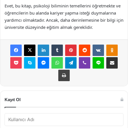
Evet, bu kitap, psikoloji biliminin temellerini öğretmekte ve
öğrencilerin bu alanda kariyer yapma isteği duymalarına
yardımcı olmaktadır. Ancak, daha derinlemesine bir bilgi için
üniversite düzeyinde eğitim almak gereklidir.
Facebook
X
LinkedIn
Tumblr
Pinterest
Reddit
VKontakte
Odnok
Pocket
Skype
Messenger
WhatsApp
Telegram
Viber
Line
E-Posta ile payla
Yazdır
Kayıt Ol