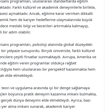
lisans programları, uluslararası standartlarda eğitim
ktadır. Farklı kültürel ve akademik deneyimlerle birlikte,
zesi açmaktadır. Ancak, eğitime karar verirken dikkatli
emik hem de kariyer hedeflerine ulaşmalarında büyük
dece mesleki bilgi ve becerileri artırmakla kalmayıp,
 bir adım olabilir.
 lisans programları, psikoloji alanında global düzeydeki
bir yelpaze sunuyordu. Birçok üniversite, farklı kültürel
ncilere çeşitli fırsatlar sunmaktaydı. Avrupa, Amerika ve
dilinde eğitim veren programlar oldukça rağbet
ılığıyla hem uluslararası bir perspektif kazanmakta hem
satı elde etmekteydi.
u, teori ve uygulama arasında iyi bir denge sağlamaya
reçleri boyunca pratik deneyim kazanma imkanı bulmakta,
e gerçek dünya deneyimi elde etmekteydi. Ayrıca, bazı
e yer alma imkanı sunarak, akademik kariyer