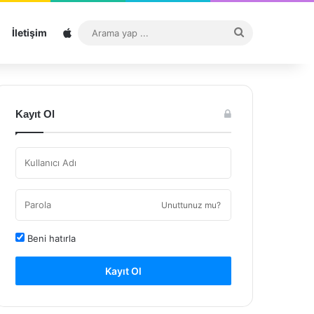
Sitemap
Arama
İletişim
yap
...
Kayıt Ol
Unuttunuz mu?
Beni hatırla
Kayıt Ol