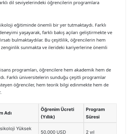
rklı dil seviyelerindeki öğrencilerin programlara
sikoloji eğitiminde önemli bir yer tutmaktaydı. Farklı
eneyimi yaşayarak, farklı bakış açıları geliştirmekte ve
ırsatı bulmaktaydılar. Bu çeşitlilik, öğrencilerin hem
r zenginlik sunmakta ve ilerideki kariyerlerine önemli
k lisans programları, öğrencilere hem akademik hem de
ydı. Farklı üniversitelerin sunduğu çeşitli programlar
isteyen öğrenciler, hem teorik bilgi edinmekte hem de
.
Öğrenim Ücreti
Program
m Adı
(Yıllık)
Süresi
Psikoloji Yüksek
50,000 USD
2 yıl