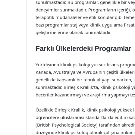
sunulmaktadır. Bu programlar, genellikle bir veya 
deneyimler sunmaktadır. Programların içeriği, ö
terapötik müdahaleler ve etik konular gibi temel
bazı programlar staj veya klinik uygulama fırsatl
geliştirmelerine olanak tanımaktadır.
Farklı Ülkelerdeki Programlar
Yurtdışında klinik psikoloji yüksek lisans program
Kanada, Avustralya ve Avrupa’nın çeşitli ülkel
genellikle kapsamlı bir teorik altyapı sunarken,
sunmaktadır. Birleşik Krallık’ta, klinik psikoloj
beceriler kazandırmayı ve araştırma yapmayı teş
Özellikle Birleşik Krallık, klinik psikoloji yükse
öğrencilere uluslararası standartlarda eğitim sa
(British Psychological Society) tarafından akred
düzeyinde klinik psikolog olarak çalışma imkan