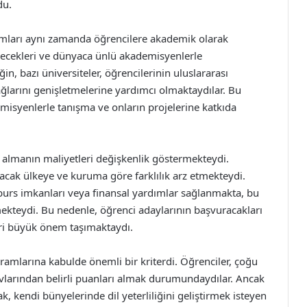
du.
ramları aynı zamanda öğrencilere akademik olarak
bilecekleri ve dünyaca ünlü akademisyenlerle
in, bazı üniversiteler, öğrencilerinin uluslararası
ağlarını genişletmelerine yardımcı olmaktaydılar. Bu
misyenlerle tanışma ve onların projelerine katkıda
m almanın maliyetleri değişkenlik göstermekteydi.
acak ülkeye ve kuruma göre farklılık arz etmekteydi.
 burs imkanları veya finansal yardımlar sağlanmakta, bu
mekteydi. Bu nedenle, öğrenci adaylarının başvuracakları
eri büyük önem taşımaktaydı.
ogramlarına kabulde önemli bir kriterdi. Öğrenciler, çoğu
navlarından belirli puanları almak durumundaydılar. Ancak
k, kendi bünyelerinde dil yeterliliğini geliştirmek isteyen