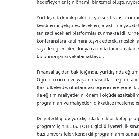
hedefleyenler için önemli bir temel oluşturuyor
Yurtdışında klinik psikoloji yüksek lisans prog
kendilerini geliştirebilecekleri, araştırma yapa
tanışabilecekleri platformlar sunmakta idi. Örneğ
konferanslara katılımını teşvik ederek, mesleki 
sayede öğrenciler, dünya çapında tanınan akade
bulunma şansı yakalamaktaydı.
Finansal açıdan bakıldığında, yurtdışında eğiti
Öğrenim ücreti ve yaşam masrafları, eğitim alın
Bazı ülkelerde, uluslararası öğrencilere yönelik
da eğitim maliyetlerini önemli ölçüde azaltabil
programları ve maliyetleri dikkatlice incelemel
Dil yeterliliği de yurtdışında klinik psikoloji pr
program için IELTS, TOEFL gibi dil yeterlilik sı
bazı üniversiteler, kendi dil programlarını sunara