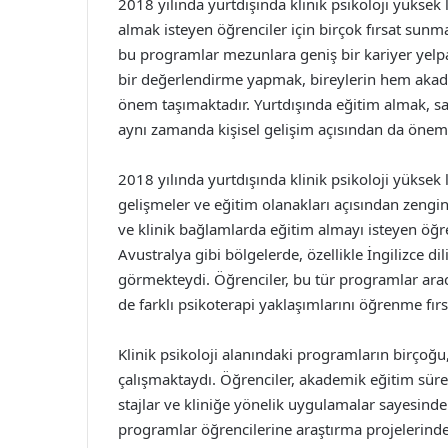
2018 yılında yurtdışında klinik psikoloji yüksek 
almak isteyen öğrenciler için birçok fırsat sunma
bu programlar mezunlara geniş bir kariyer yelpa
bir değerlendirme yapmak, bireylerin hem akad
önem taşımaktadır. Yurtdışında eğitim almak, sa
aynı zamanda kişisel gelişim açısından da önemli
2018 yılında yurtdışında klinik psikoloji yüksek
gelişmeler ve eğitim olanakları açısından zengin 
ve klinik bağlamlarda eğitim almayı isteyen öğre
Avustralya gibi bölgelerde, özellikle İngilizce 
görmekteydi. Öğrenciler, bu tür programlar arac
de farklı psikoterapi yaklaşımlarını öğrenme fır
Klinik psikoloji alanındaki programların birçoğ
çalışmaktaydı. Öğrenciler, akademik eğitim sü
stajlar ve kliniğe yönelik uygulamalar sayesind
programlar öğrencilerine araştırma projelerind