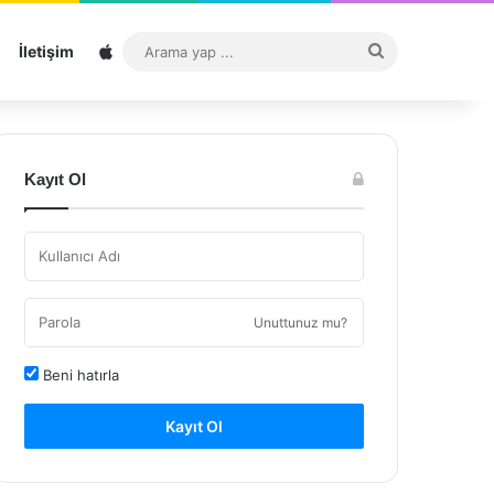
Sitemap
Arama
İletişim
yap
...
Kayıt Ol
Unuttunuz mu?
Beni hatırla
Kayıt Ol