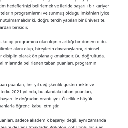
im hedeflerinizi belirlemek ve ileride başarılı bir kariyer
itelerin programlarını ve sunmuş olduğu imkânları iyice
tulmamalıdır ki, doğru tercih yapılan bir üniversite,
rdan birisidir.
psikoloji programına olan ilginin arttığı bir dönem oldu.
ilimler alanı olup, bireylerin davranışlarını, zihinsel
r disiplin olarak ön plana çıkmaktadır. Bu doğrultuda,
i alımlarında belirlenen taban puanları, programın
ban puanları, her yıl değişkenlik göstermekte ve
ktedir. 2021 yılında, bu alandaki taban puanları,
başarı ile doğrudan orantılıydı. Özellikle büyük
anlarla öğrenci kabul etmiştir.
 puanları, sadece akademik başarıyı değil, aynı zamanda
tesini de yansıtmaktadır. Psikoloji, çok yönlü bir alan