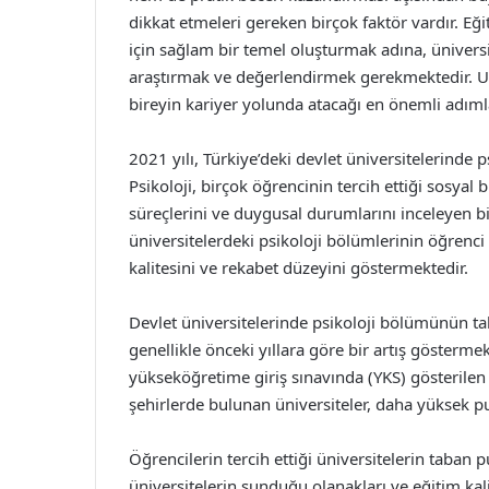
dikkat etmeleri gereken birçok faktör vardır. Eğit
için sağlam bir temel oluşturmak adına, ünivers
araştırmak ve değerlendirmek gerekmektedir. Unu
bireyin kariyer yolunda atacağı en önemli adımla
2021 yılı, Türkiye’deki devlet üniversitelerinde 
Psikoloji, birçok öğrencinin tercih ettiği sosyal b
süreçlerini ve duygusal durumlarını inceleyen bi
üniversitelerdeki psikoloji bölümlerinin öğrenc
kalitesini ve rekabet düzeyini göstermektedir.
Devlet üniversitelerinde psikoloji bölümünün ta
genellikle önceki yıllara göre bir artış gösterme
yükseköğretime giriş sınavında (YKS) gösterilen 
şehirlerde bulunan üniversiteler, daha yüksek pu
Öğrencilerin tercih ettiği üniversitelerin taban
üniversitelerin sunduğu olanakları ve eğitim kali