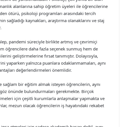
anlık alanlarına sahip öğretim üyeleri ile öğrencilerine
rden ötürü, psikoloji programları arasındaki tercih
in sağladığı kaynakları, araştırma olanaklarını ve staj
.
alep, pandemi süreciyle birlikte artmış ve çevrimiçi
 hem öğrencilere daha fazla seçenek sunmuş hem de
rini geliştirmelerine fırsat tanımıştır. Dolayısıyla,
lerini yaparken yalnızca puanlara odaklanmamaları, aynı
tajları değerlendirmeleri önemlidir.
e sağlam bir eğitim almak isteyen öğrencilerin, aynı
ı göz önünde bulundurmaları gerekmekte. Birçok
lmeleri için çeşitli kurumlarla anlaşmalar yapmakta ve
lar, mezun olacak öğrencilerin iş hayatındaki rekabet
er inşa etmeleri için sadece akademik başarı değil, aynı