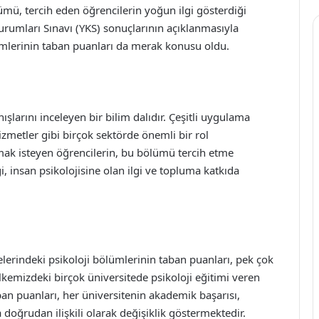
ümü, tercih eden öğrencilerin yoğun ilgi gösterdiği
rumları Sınavı (YKS) sonuçlarının açıklanmasıyla
ölümlerinin taban puanları da merak konusu oldu.
nışlarını inceleyen bir bilim dalıdır. Çeşitli uygulama
hizmetler gibi birçok sektörde önemli bir rol
lmak isteyen öğrencilerin, bu bölümü tercih etme
ği, insan psikolojisine olan ilgi ve topluma katkıda
lerindeki psikoloji bölümlerinin taban puanları, pek çok
Ülkemizdeki birçok üniversitede psikoloji eğitimi veren
n puanları, her üniversitenin akademik başarısı,
 doğrudan ilişkili olarak değişiklik göstermektedir.