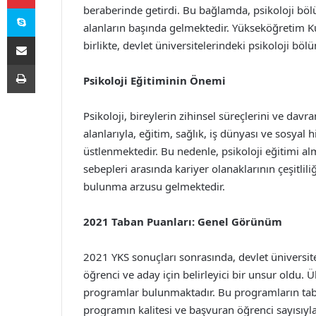
Skype
beraberinde getirdi. Bu bağlamda, psikoloji böl
alanların başında gelmektedir. Yükseköğretim Ku
E-Posta ile paylaş
birlikte, devlet üniversitelerindeki psikoloji b
Yazdır
Psikoloji Eğitiminin Önemi
Psikoloji, bireylerin zihinsel süreçlerini ve davra
alanlarıyla, eğitim, sağlık, iş dünyası ve sosyal 
üstlenmektedir. Bu nedenle, psikoloji eğitimi a
sebepleri arasında kariyer olanaklarının çeşitlili
bulunma arzusu gelmektedir.
2021 Taban Puanları: Genel Görünüm
2021 YKS sonuçları sonrasında, devlet üniversite
öğrenci ve aday için belirleyici bir unsur oldu. 
programlar bulunmaktadır. Bu programların taba
programın kalitesi ve başvuran öğrenci sayısıyla