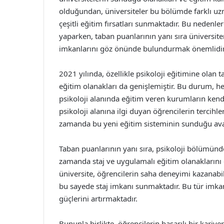
olduğundan, üniversiteler bu bölümde farklı uzm
çeşitli eğitim fırsatları sunmaktadır. Bu nedenle
yaparken, taban puanlarının yanı sıra üniversiten
imkanlarını göz önünde bulundurmak önemlidir
2021 yılında, özellikle psikoloji eğitimine olan t
eğitim olanakları da genişlemiştir. Bu durum,
psikoloji alanında eğitim veren kurumların kendile
psikoloji alanına ilgi duyan öğrencilerin tercih
zamanda bu yeni eğitim sisteminin sunduğu avan
Taban puanlarının yanı sıra, psikoloji bölümünd
zamanda staj ve uygulamalı eğitim olanakların
üniversite, öğrencilerin saha deneyimi kazanabi
bu sayede staj imkanı sunmaktadır. Bu tür imkan
güçlerini artırmaktadır.
Bununla birlikte, öğrencilerin başarılı bir kariy