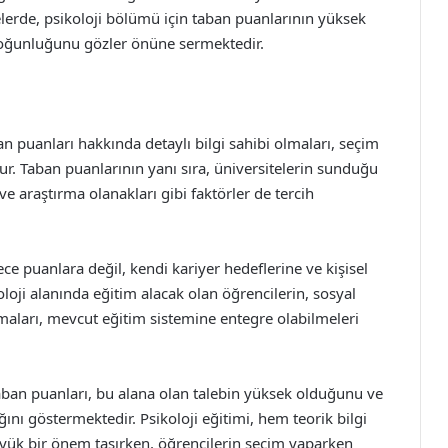
elerde, psikoloji bölümü için taban puanlarının yüksek
 yoğunluğunu gözler önüne sermektedir.
an puanları hakkında detaylı bilgi sahibi olmaları, seçim
r. Taban puanlarının yanı sıra, üniversitelerin sunduğu
ve araştırma olanakları gibi faktörler de tercih
ce puanlara değil, kendi kariyer hedeflerine ve kişisel
oloji alanında eğitim alacak olan öğrencilerin, sosyal
lmaları, mevcut eğitim sistemine entegre olabilmeleri
taban puanları, bu alana olan talebin yüksek olduğunu ve
ğını göstermektedir. Psikoloji eğitimi, hem teorik bilgi
yük bir önem taşırken, öğrencilerin seçim yaparken