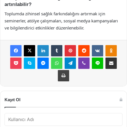
artırılabilir?
Toplumda zihinsel sağlık farkındalığını artırmak için
seminerler, atölye çalışmaları, sosyal medya kampanyaları
ve bilgilendirici etkinlikler düzenlenebilir.
Facebook
X
LinkedIn
Tumblr
Pinterest
Reddit
VKontakte
Odnok
Pocket
Skype
Messenger
WhatsApp
Telegram
Viber
Line
E-Posta ile payla
Yazdır
Kayıt Ol