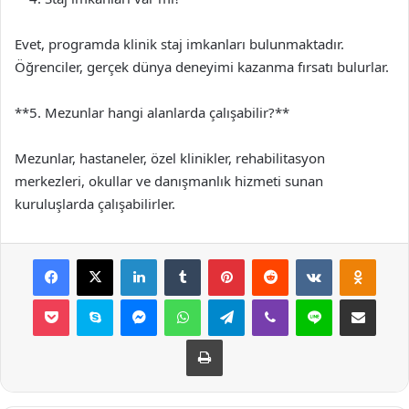
Evet, programda klinik staj imkanları bulunmaktadır.
Öğrenciler, gerçek dünya deneyimi kazanma fırsatı bulurlar.
**5. Mezunlar hangi alanlarda çalışabilir?**
Mezunlar, hastaneler, özel klinikler, rehabilitasyon
merkezleri, okullar ve danışmanlık hizmeti sunan
kuruluşlarda çalışabilirler.
Facebook
X
LinkedIn
Tumblr
Pinterest
Reddit
VKontakte
Odnok
Pocket
Skype
Messenger
WhatsApp
Telegram
Viber
Line
E-Posta ile payla
Yazdır