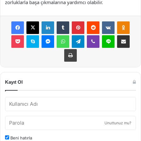
zorluklarla başa çıkmalarına yardımcı olabilir.
Facebook
X
LinkedIn
Tumblr
Pinterest
Reddit
VKontakte
Odnok
Pocket
Skype
Messenger
WhatsApp
Telegram
Viber
Line
E-Posta ile payla
Yazdır
Kayıt Ol
Unuttunuz mu?
Beni hatırla