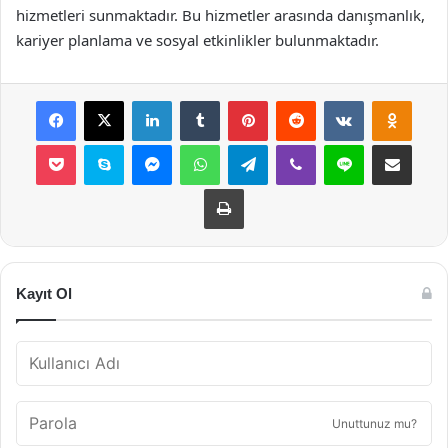
hizmetleri sunmaktadır. Bu hizmetler arasında danışmanlık,
kariyer planlama ve sosyal etkinlikler bulunmaktadır.
Facebook
X
LinkedIn
Tumblr
Pinterest
Reddit
VKontakte
Odnok
Pocket
Skype
Messenger
WhatsApp
Telegram
Viber
Line
E-Posta ile payla
Yazdır
Kayıt Ol
Unuttunuz mu?