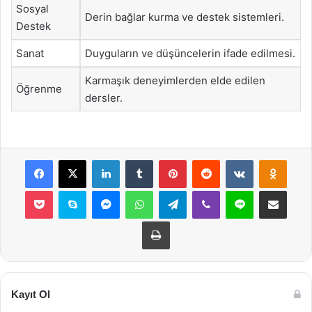
Sosyal
Derin bağlar kurma ve destek sistemleri.
Destek
Sanat
Duyguların ve düşüncelerin ifade edilmesi.
Karmaşık deneyimlerden elde edilen
Öğrenme
dersler.
Facebook
X
LinkedIn
Tumblr
Pinterest
Reddit
VKontakte
Odnok
Pocket
Skype
Messenger
WhatsApp
Telegram
Viber
Line
E-Posta ile payla
Yazdır
Kayıt Ol