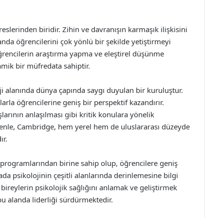
dreslerinden biridir. Zihin ve davranışın karmaşık ilişkisini
anda öğrencilerini çok yönlü bir şekilde yetiştirmeyi
öğrencilerin araştırma yapma ve eleştirel düşünme
amik bir müfredata sahiptir.
ji alanında dünya çapında saygı duyulan bir kuruluştur.
arla öğrencilerine geniş bir perspektif kazandırır.
şlarının anlaşılması gibi kritik konulara yönelik
enle, Cambridge, hem yerel hem de uluslararası düzeyde
ır.
i programlarından birine sahip olup, öğrencilere geniş
ada psikolojinin çeşitli alanlarında derinlemesine bilgi
bireylerin psikolojik sağlığını anlamak ve geliştirmek
bu alanda liderliği sürdürmektedir.