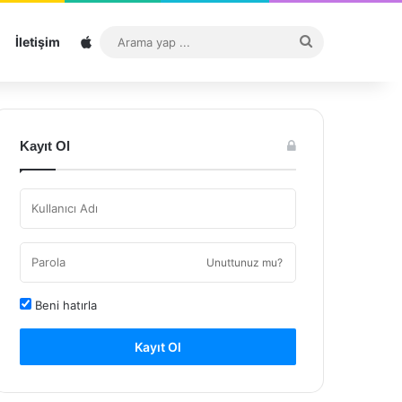
Sitemap
Arama
İletişim
yap
...
Kayıt Ol
Unuttunuz mu?
Beni hatırla
Kayıt Ol