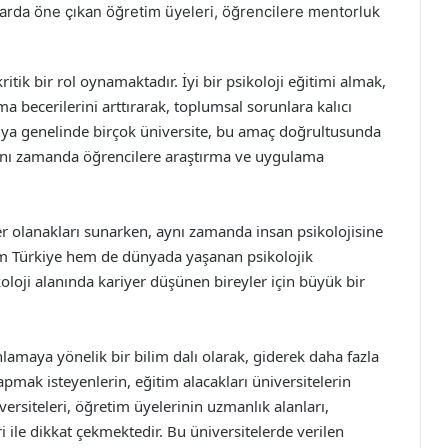
anlarda öne çıkan öğretim üyeleri, öğrencilere mentorluk
ritik bir rol oynamaktadır. İyi bir psikoloji eğitimi almak,
ma becerilerini arttırarak, toplumsal sorunlara kalıcı
ünya genelinde birçok üniversite, bu amaç doğrultusunda
aynı zamanda öğrencilere araştırma ve uygulama
yer olanakları sunarken, aynı zamanda insan psikolojisine
hem Türkiye hem de dünyada yaşanan psikolojik
koloji alanında kariyer düşünen bireyler için büyük bir
nlamaya yönelik bir bilim dalı olarak, giderek daha fazla
yapmak isteyenlerin, eğitim alacakları üniversitelerin
iversiteleri, öğretim üyelerinin uzmanlık alanları,
i ile dikkat çekmektedir. Bu üniversitelerde verilen