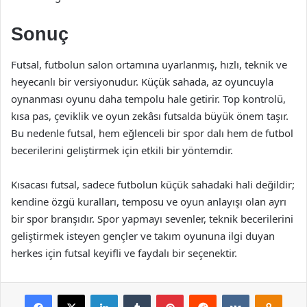
Sonuç
Futsal, futbolun salon ortamına uyarlanmış, hızlı, teknik ve
heyecanlı bir versiyonudur. Küçük sahada, az oyuncuyla
oynanması oyunu daha tempolu hale getirir. Top kontrolü,
kısa pas, çeviklik ve oyun zekâsı futsalda büyük önem taşır.
Bu nedenle futsal, hem eğlenceli bir spor dalı hem de futbol
becerilerini geliştirmek için etkili bir yöntemdir.
Kısacası futsal, sadece futbolun küçük sahadaki hali değildir;
kendine özgü kuralları, temposu ve oyun anlayışı olan ayrı
bir spor branşıdır. Spor yapmayı sevenler, teknik becerilerini
geliştirmek isteyen gençler ve takım oyununa ilgi duyan
herkes için futsal keyifli ve faydalı bir seçenektir.
Facebook
X
LinkedIn
Tumblr
Pinterest
Reddit
VKontakte
Odnok