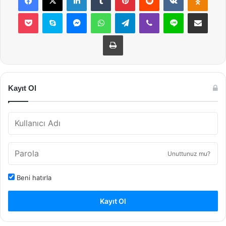
Pocket
Skype
Messenger
WhatsApp
Telegram
Viber
Line
E-Posta ile payla
Yazdır
Kayıt Ol
Unuttunuz mu?
Beni hatırla
Kayıt Ol