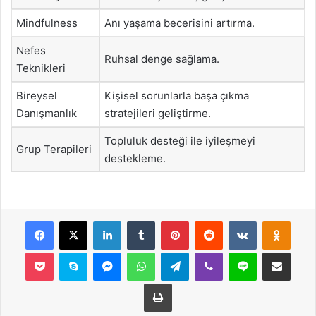
Mindfulness
Anı yaşama becerisini artırma.
Nefes
Ruhsal denge sağlama.
Teknikleri
Bireysel
Kişisel sorunlarla başa çıkma
Danışmanlık
stratejileri geliştirme.
Topluluk desteği ile iyileşmeyi
Grup Terapileri
destekleme.
Facebook
X
LinkedIn
Tumblr
Pinterest
Reddit
VKontakte
Odnok
Pocket
Skype
Messenger
WhatsApp
Telegram
Viber
Line
E-Posta ile payla
Yazdır