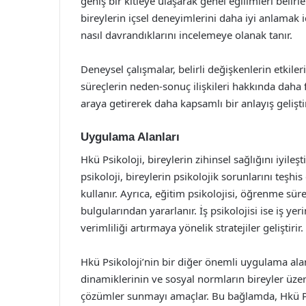
geniş bir kitleye ulaşarak genel eğilimleri belir
bireylerin içsel deneyimlerini daha iyi anlamak i
nasıl davrandıklarını incelemeye olanak tanır.
Deneysel çalışmalar, belirli değişkenlerin etkiler
süreçlerin neden-sonuç ilişkileri hakkında daha fa
araya getirerek daha kapsamlı bir anlayış gelişti
Uygulama Alanları
Hkü Psikoloji, bireylerin zihinsel sağlığını iyileş
psikoloji, bireylerin psikolojik sorunlarını teşhi
kullanır. Ayrıca, eğitim psikolojisi, öğrenme sür
bulgularından yararlanır. İş psikolojisi ise iş y
verimliliği artırmaya yönelik stratejiler geliştirir.
Hkü Psikoloji’nin bir diğer önemli uygulama alan
dinamiklerinin ve sosyal normların bireyler üzeri
çözümler sunmayı amaçlar. Bu bağlamda, Hkü Psiko