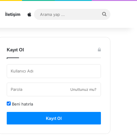
Sitemap
Arama
İletişim
yap
...
Kayıt Ol
Unuttunuz mu?
Beni hatırla
Kayıt Ol