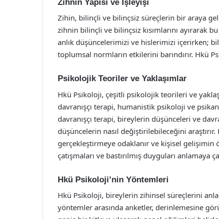
Zihnin Yapısı ve İşleyişi
Zihin, bilinçli ve bilinçsiz süreçlerin bir araya g
zihnin bilinçli ve bilinçsiz kısımlarını ayırarak bu
anlık düşüncelerimizi ve hislerimizi içerirken; bil
toplumsal normların etkilerini barındırır. Hkü Psik
Psikolojik Teoriler ve Yaklaşımlar
Hkü Psikoloji, çeşitli psikolojik teorileri ve yakla
davranışçı terapi, humanistik psikoloji ve psikana
davranışçı terapi, bireylerin düşünceleri ve davr
düşüncelerin nasıl değiştirilebileceğini araştırır
gerçekleştirmeye odaklanır ve kişisel gelişimin ö
çatışmaları ve bastırılmış duyguları anlamaya çal
Hkü Psikoloji’nin Yöntemleri
Hkü Psikoloji, bireylerin zihinsel süreçlerini anl
yöntemler arasında anketler, derinlemesine görü