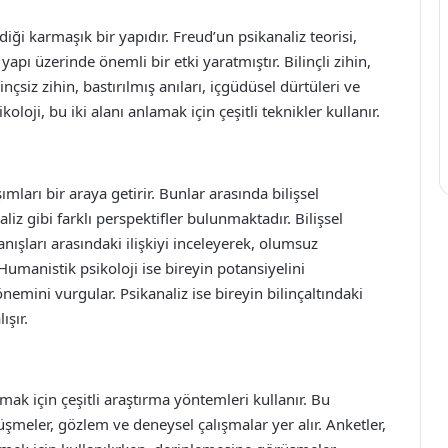
eldiği karmaşık bir yapıdır. Freud’un psikanaliz teorisi,
 yapı üzerinde önemli bir etki yaratmıştır. Bilinçli zihin,
inçsiz zihin, bastırılmış anıları, içgüdüsel dürtüleri ve
oloji, bu iki alanı anlamak için çeşitli teknikler kullanır.
şımları bir araya getirir. Bunlar arasında bilişsel
liz gibi farklı perspektifler bulunmaktadır. Bilişsel
anışları arasındaki ilişkiyi inceleyerek, olumsuz
. Humanistik psikoloji ise bireyin potansiyelini
nemini vurgular. Psikanaliz ise bireyin bilinçaltındaki
ışır.
amak için çeşitli araştırma yöntemleri kullanır. Bu
şmeler, gözlem ve deneysel çalışmalar yer alır. Anketler,