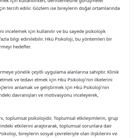
lemek için kullanılırken, derinlemesine görüşmeler
çin tercih edilir. Gözlem ise bireylerin doğal ortamlarında
ini incelemek için kullanılır ve bu sayede psikolojik
zla bilgi edinilebilir. Hkü Psikoloji, bu yöntemleri bir
rmeyi hedefler.
tirmeye yönelik çeşitli uygulama alanlarına sahiptir. Klinik
s etmek ve tedavi etmek için Hkü Psikoloji’nin ilkelerini
eçlerini anlamak ve geliştirmek için Hkü Psikoloji’nin
erindeki davranışları ve motivasyonu inceleyerek,
ı, toplumsal psikolojidir. Toplumsal etkileşimlerin, grup
ndeki etkilerini araştırarak, toplumsal sorunlara dair
loji, bireylerin sosyal çevreleriyle olan ilişkilerini ve