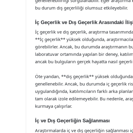
genellenebilirliği sorgulanabilir. Eğer araştırma 
bu durum dış geçerliliği olumsuz etkileyebilir.
İç Geçerlik ve Dış Geçerlik Arasındaki İliş
İç geçerlik ve dış geçerlik, araştırma tasarımınd
**İç geçerlik** yüksek olduğunda, araştırmacılar
görebilirler. Ancak, bu durumda araştırmanın bulg
laboratuvar ortamında yapılan bir deney, katılımc
ancak bu bulguların gerçek hayatta nasıl geçerli 
Öte yandan, **dış geçerlik** yüksek olduğunda, 
genellenebilir. Ancak, bu durumda iç geçerlik risk
uygulandığında, katılımcıların farklı arka planla
tam olarak izole edilemeyebilir. Bu nedenle, araş
kurmaya çalışırlar.
İç ve Dış Geçerliğin Sağlanması
Araştırmalarda iç ve dış geçerliğin sağlanması için