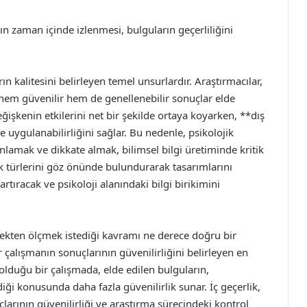
n zaman içinde izlenmesi, bulguların geçerliliğini
rın kalitesini belirleyen temel unsurlardır. Araştırmacılar,
 hem güvenilir hem de genellenebilir sonuçlar elde
ğişkenin etkilerini net bir şekilde ortaya koyarken, **dış
e uygulanabilirliğini sağlar. Bu nedenle, psikolojik
anlamak ve dikkate almak, bilimsel bilgi üretiminde kritik
lik türlerini göz önünde bulundurarak tasarımlarını
artıracak ve psikoloji alanındaki bilgi birikimini
rçekten ölçmek istediği kavramı ne derece doğru bir
ir çalışmanın sonuçlarının güvenilirliğini belirleyen en
 olduğu bir çalışmada, elde edilen bulguların,
ği konusunda daha fazla güvenilirlik sunar. İç geçerlik,
çlarının güvenilirliği ve araştırma sürecindeki kontrol