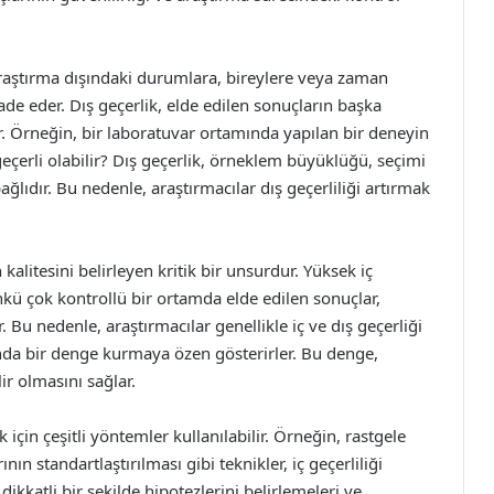
 araştırma dışındaki durumlara, bireylere veya zaman
ade eder. Dış geçerlik, elde edilen sonuçların başka
. Örneğin, bir laboratuvar ortamında yapılan bir deneyin
eçerli olabilir? Dış geçerlik, örneklem büyüklüğü, seçimi
ağlıdır. Bu nedenle, araştırmacılar dış geçerliliği artırmak
kalitesini belirleyen kritik bir unsurdur. Yüksek iç
çünkü çok kontrollü bir ortamda elde edilen sonuçlar,
r. Bu nedenle, araştırmacılar genellikle iç ve dış geçerliği
nda bir denge kurmaya özen gösterirler. Bu denge,
r olmasını sağlar.
için çeşitli yöntemler kullanılabilir. Örneğin, rastgele
n standartlaştırılması gibi teknikler, iç geçerliliği
dikkatli bir şekilde hipotezlerini belirlemeleri ve