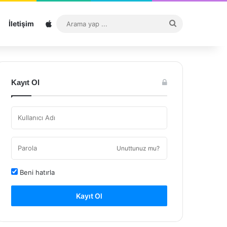
Sitemap
Arama
İletişim
yap
...
Kayıt Ol
Unuttunuz mu?
Beni hatırla
Kayıt Ol