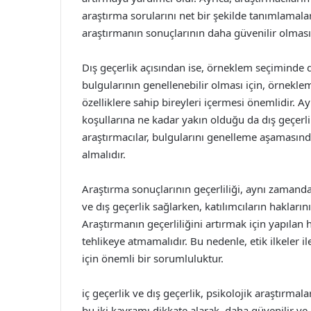
araştırma sorularını net bir şekilde tanımlamalar
araştırmanın sonuçlarının daha güvenilir olmasın
Dış geçerlik açısından ise, örneklem seçiminde 
bulgularının genellenebilir olması için, örnekle
özelliklere sahip bireyleri içermesi önemlidir. 
koşullarına ne kadar yakın olduğu da dış geçerlil
araştırmacılar, bulgularını genelleme aşamasında
almalıdır.
Araştırma sonuçlarının geçerliliği, aynı zamanda 
ve dış geçerlik sağlarken, katılımcıların haklar
Araştırmanın geçerliliğini artırmak için yapılan 
tehlikeye atmamalıdır. Bu nedenle, etik ilkeler i
için önemli bir sorumluluktur.
iç geçerlik ve dış geçerlik, psikolojik araştırmal
bu iki kavramı dikkate alarak, daha güvenilir ve 