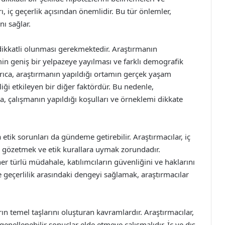
ı, iç geçerlik açısından önemlidir. Bu tür önlemler,
ı sağlar.
dikkatli olunması gerekmektedir. Araştırmanın
min geniş bir yelpazeye yayılması ve farklı demografik
Ayrıca, araştırmanın yapıldığı ortamın gerçek yaşam
iği etkileyen bir diğer faktördür. Bu nedenle,
, çalışmanın yapıldığı koşulları ve örneklemi dikkate
etik sorunları da gündeme getirebilir. Araştırmacılar, iç
ını gözetmek ve etik kurallara uymak zorundadır.
her türlü müdahale, katılımcıların güvenliğini ve haklarını
le geçerlilik arasındaki dengeyi sağlamak, araştırmacılar
arın temel taşlarını oluşturan kavramlardır. Araştırmacılar,
genellenebilir sonuçlar elde etmeye çalışmalıdır. İç ve dış