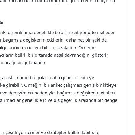
katılımcıları belirli bir demografik grubu temsil ediyorsa,
ki
a iki önemli ama genellikle birbirine zıt yönü temsil eder.
 bağımsız değişkenin etkilerini daha net bir şekilde
ularının genellenebilirliği azalabilir. Örneğin,
ıların belirli bir ortamda nasıl davrandığını gösterir,
olacağı sorgulanabilir.
araştırmanın bulguları daha geniş bir kitleye
e girebilir. Örneğin, bir anket çalışması geniş bir kitleye
rı ve deneyimleri nedeniyle, bağımsız değişkenin etkileri
tırmacılar genellikle iç ve dış geçerlik arasında bir denge
 çeşitli yöntemler ve stratejiler kullanılabilir. İç