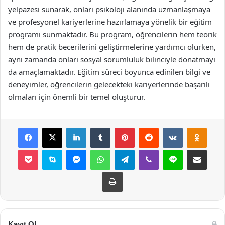
yelpazesi sunarak, onları psikoloji alanında uzmanlaşmaya
ve profesyonel kariyerlerine hazırlamaya yönelik bir eğitim
programı sunmaktadır. Bu program, öğrencilerin hem teorik
hem de pratik becerilerini geliştirmelerine yardımcı olurken,
aynı zamanda onları sosyal sorumluluk bilinciyle donatmayı
da amaçlamaktadır. Eğitim süreci boyunca edinilen bilgi ve
deneyimler, öğrencilerin gelecekteki kariyerlerinde başarılı
olmaları için önemli bir temel oluşturur.
Facebook
X
LinkedIn
Tumblr
Pinterest
Reddit
VKontakte
Odnok
Pocket
Skype
Messenger
WhatsApp
Telegram
Viber
Line
E-Posta ile payla
Yazdır
Kayıt Ol