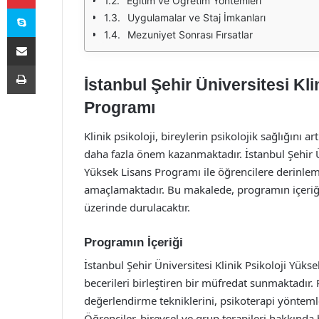
Eğitim ve Öğretim Yöntemleri
Skype
Uygulamalar ve Staj İmkanları
Mezuniyet Sonrası Fırsatlar
E-Posta ile paylaş
Yazdır
İstanbul Şehir Üniversitesi Kl
Programı
Klinik psikoloji, bireylerin psikolojik sağlığını
daha fazla önem kazanmaktadır. İstanbul Şehir Ü
Yüksek Lisans Programı ile öğrencilere derinle
amaçlamaktadır. Bu makalede, programın içeriği,
üzerinde durulacaktır.
Programın İçeriği
İstanbul Şehir Üniversitesi Klinik Psikoloji Yük
becerileri birleştiren bir müfredat sunmaktadır. P
değerlendirme tekniklerini, psikoterapi yönteml
Öğrenciler, bireysel ve grup terapileri hakkında 