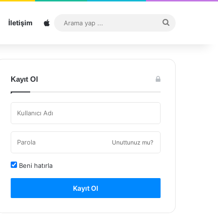
Sitemap
Arama
İletişim
yap
...
Kayıt Ol
Unuttunuz mu?
Beni hatırla
Kayıt Ol