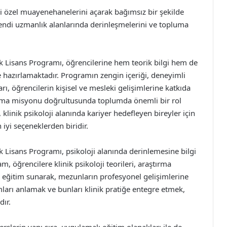
özel muayenehanelerini açarak bağımsız bir şekilde
kendi uzmanlık alanlarında derinleşmelerini ve topluma
sek Lisans Programı, öğrencilerine hem teorik bilgi hem de
 hazırlamaktadır. Programın zengin içeriği, deneyimli
, öğrencilerin kişisel ve mesleki gelişimlerine katkıda
tırma misyonu doğrultusunda toplumda önemli bir rol
klinik psikoloji alanında kariyer hedefleyen bireyler için
 iyi seçeneklerden biridir.
ek Lisans Programı, psikoloji alanında derinlemesine bilgi
, öğrencilere klinik psikoloji teorileri, araştırma
 eğitim sunarak, mezunların profesyonel gelişimlerine
mları anlamak ve bunları klinik pratiğe entegre etmek,
ır.
erslerin yanı sıra, uygulamalı eğitim olanakları ile de