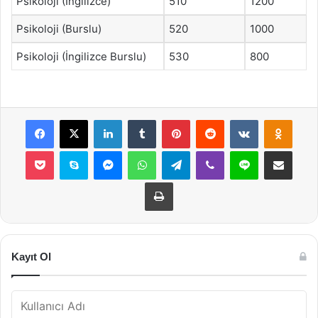
Psikoloji (İngilizce)
510
1200
Psikoloji (Burslu)
520
1000
Psikoloji (İngilizce Burslu)
530
800
Facebook
X
LinkedIn
Tumblr
Pinterest
Reddit
VKontakte
Odnok
Pocket
Skype
Messenger
WhatsApp
Telegram
Viber
Line
E-Posta ile payla
Yazdır
Kayıt Ol