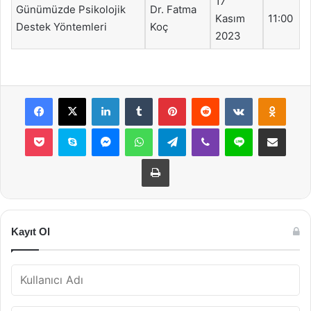
17
Günümüzde Psikolojik
Dr. Fatma
Kasım
11:00
Destek Yöntemleri
Koç
2023
Facebook
X
LinkedIn
Tumblr
Pinterest
Reddit
VKontakte
Odnok
Pocket
Skype
Messenger
WhatsApp
Telegram
Viber
Line
E-Posta ile payla
Yazdır
Kayıt Ol