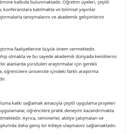
timine katkıda bulunmaktadır. Öğretim üyeleri, çeşitli
a, konferanslara katılmakta ve bilimsel yayınlar
tırmalarla tanışmalarını ve akademik gelişimlerini
raştırma faaliyetlerine büyük önem vermektedir.
 sahip olmakta ve bu sayede akademik dünyada kendilerini
klı alanlarda yürütülen araştırmalar için gerekli
, öğrencilere üniversite içindeki farklı araştırma
ır.
opluma katkı sağlamak amacıyla çeşitli uygulama projeleri
n uygulamalar, öğrencilere pratik deneyim kazandırmakta
ektedir. Ayrıca, seminerler, atölye çalışmaları ve
toplumda daha geniş bir kitleye ulaşmasını sağlamaktadır.