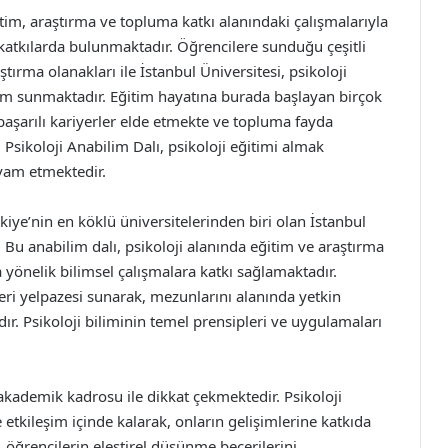
itim, araştırma ve topluma katkı alanındaki çalışmalarıyla
 katkılarda bulunmaktadır. Öğrencilere sunduğu çeşitli
rma olanakları ile İstanbul Üniversitesi, psikoloji
rtam sunmaktadır. Eğitim hayatına burada başlayan birçok
başarılı kariyerler elde etmekte ve topluma fayda
 Psikoloji Anabilim Dalı, psikoloji eğitimi almak
evam etmektedir.
rkiye’nin en köklü üniversitelerinden biri olan İstanbul
 Bu anabilim dalı, psikoloji alanında eğitim ve araştırma
a yönelik bilimsel çalışmalara katkı sağlamaktadır.
ceri yelpazesi sunarak, mezunlarını alanında yetkin
r. Psikoloji biliminin temel prensipleri ve uygulamaları
 akademik kadrosu ile dikkat çekmektedir. Psikoloji
etkileşim içinde kalarak, onların gelişimlerine katkıda
öğrencilerin eleştirel düşünme becerilerini