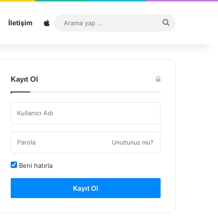
Sitemap
Arama
İletişim
yap
...
Kayıt Ol
Unuttunuz mu?
Beni hatırla
Kayıt Ol