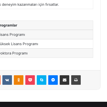
k deneyim kazanmaları için fırsatlar.
rogramlar
Lisans Programı
Yüksek Lisans Programı
Doktora Programı
st
Reddit
VKontakte
Odnoklassniki
Pocket
Skype
Messenger
E-Posta ile paylaş
Yazdır