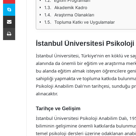
Eğitim Programları
Skype
Akademik Kadro
Araştırma Olanakları
E-Posta ile paylaş
Topluma Katkı ve Uygulamalar
Yazdır
İstanbul Üniversitesi Psikoloji
İstanbul Üniversitesi, Türkiye’nin en köklü ve say
alanında da önemli bir eğitim ve araştırma merke
bu alanda eğitim almak isteyen öğrencilere geni
sahipliği yapmakta ve topluma katkıda bulunma 
Psikoloji Anabilim Dalı’nın tarihçesi, sunduğu 
alınacaktır.
Tarihçe ve Gelişim
İstanbul Üniversitesi Psikoloji Anabilim Dalı, 1
biliminin gelişimine önemli katkılarda bulunmuş 
temel psikoloji dersleri üzerine odaklanan anabili