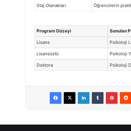
Staj Olanakları
Öğrencilerin prati
Program Düzeyi
Sunulan P
Lisans
Psikoloji 
Lisansüstü
Psikoloji 
Doktora
Psikoloji 
Facebook
X
LinkedIn
Tumblr
Pintere