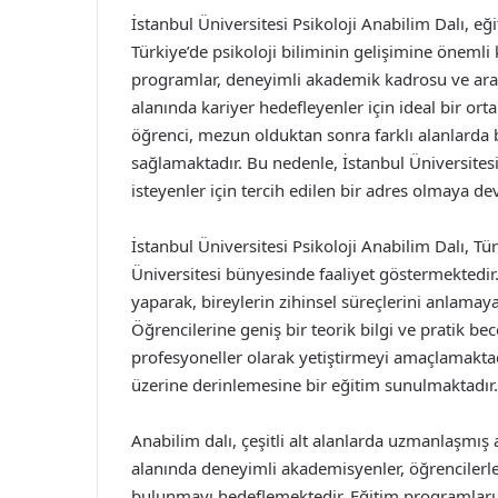
İstanbul Üniversitesi Psikoloji Anabilim Dalı, eğ
Türkiye’de psikoloji biliminin gelişimine önemli
programlar, deneyimli akademik kadrosu ve araştı
alanında kariyer hedefleyenler için ideal bir o
öğrenci, mezun olduktan sonra farklı alanlarda 
sağlamaktadır. Bu nedenle, İstanbul Üniversitesi
isteyenler için tercih edilen bir adres olmaya d
İstanbul Üniversitesi Psikoloji Anabilim Dalı, Tü
Üniversitesi bünyesinde faaliyet göstermektedir.
yaparak, bireylerin zihinsel süreçlerini anlamay
Öğrencilerine geniş bir teorik bilgi ve pratik be
profesyoneller olarak yetiştirmeyi amaçlamaktadı
üzerine derinlemesine bir eğitim sunulmaktadır.
Anabilim dalı, çeşitli alt alanlarda uzmanlaşmış
alanında deneyimli akademisyenler, öğrencilerle 
bulunmayı hedeflemektedir. Eğitim programları, 