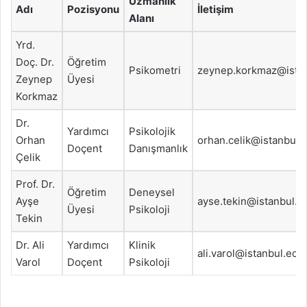
Uzmanlık
Adı
Pozisyonu
İletişim
Alanı
Yrd.
Doç. Dr.
Öğretim
Psikometri
zeynep.korkmaz@istan
Zeynep
Üyesi
Korkmaz
Dr.
Yardımcı
Psikolojik
Orhan
orhan.celik@istanbul.e
Doçent
Danışmanlık
Çelik
Prof. Dr.
Öğretim
Deneysel
Ayşe
ayse.tekin@istanbul.ed
Üyesi
Psikoloji
Tekin
Dr. Ali
Yardımcı
Klinik
ali.varol@istanbul.edu.
Varol
Doçent
Psikoloji