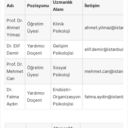
Uzmanlık
Adı
Pozisyonu
İletişim
Alanı
Prof. Dr.
Öğretim
Klinik
Ahmet
ahmet.yilmaz@istanbu
Üyesi
Psikoloji
Yılmaz
Dr. Elif
Yardımcı
Gelişim
elif.demir@istanbul.e
Demir
Doçent
Psikolojisi
Prof. Dr.
Öğretim
Sosyal
Mehmet
mehmet.can@istanbul
Üyesi
Psikoloji
Can
Dr.
Endüstri-
Yardımcı
Fatma
Organizasyon
fatma.aydin@istanbul
Doçent
Aydın
Psikolojisi