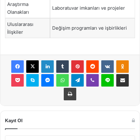
Araştırma
Laboratuvar imkanları ve projeler
Olanakları
Uluslararası
Değişim programları ve işbirlikleri
İlişkiler
Facebook
X
LinkedIn
Tumblr
Pinterest
Reddit
VKontakte
Odnok
Pocket
Skype
Messenger
WhatsApp
Telegram
Viber
Line
E-Posta ile payla
Yazdır
Kayıt Ol