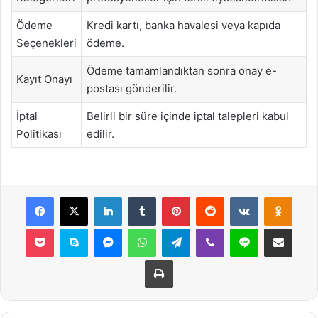
Ödeme
Kredi kartı, banka havalesi veya kapıda
Seçenekleri
ödeme.
Ödeme tamamlandıktan sonra onay e-
Kayıt Onayı
postası gönderilir.
İptal
Belirli bir süre içinde iptal talepleri kabul
Politikası
edilir.
Facebook
X
LinkedIn
Tumblr
Pinterest
Reddit
VKontakte
Odnok
Pocket
Skype
Messenger
WhatsApp
Telegram
Viber
Line
E-Posta ile payla
Yazdır