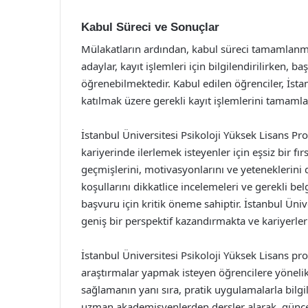
Kabul Süreci ve Sonuçlar
Mülakatların ardından, kabul süreci tamamlanmak
adaylar, kayıt işlemleri için bilgilendirilirken,
öğrenebilmektedir. Kabul edilen öğrenciler, İsta
katılmak üzere gerekli kayıt işlemlerini tama
İstanbul Üniversitesi Psikoloji Yüksek Lisans Pr
kariyerinde ilerlemek isteyenler için eşsiz bir f
geçmişlerini, motivasyonlarını ve yeteneklerini
koşullarını dikkatlice incelemeleri ve gerekli belg
başvuru için kritik öneme sahiptir. İstanbul Üniv
geniş bir perspektif kazandırmakta ve kariyerle
İstanbul Üniversitesi Psikoloji Yüksek Lisans pr
araştırmalar yapmak isteyen öğrencilere yönelik 
sağlamanın yanı sıra, pratik uygulamalarla bilgil
uzman akademisyenlerden dersler alarak, güncel