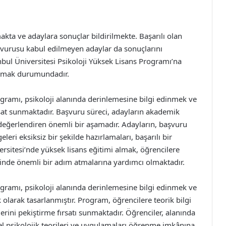
ta ve adaylara sonuçlar bildirilmekte. Başarılı olan
 başvurusu kabul edilmeyen adaylar da sonuçlarını
nbul Üniversitesi Psikoloji Yüksek Lisans Programı’na
mlamak durumundadır.
ogramı, psikoloji alanında derinlemesine bilgi edinmek ve
ırsat sunmaktadır. Başvuru süreci, adayların akademik
 değerlendiren önemli bir aşamadır. Adayların, başvuru
eleri eksiksiz bir şekilde hazırlamaları, başarılı bir
ersitesi’nde yüksek lisans eğitimi almak, öğrencilere
rinde önemli bir adım atmalarına yardımcı olmaktadır.
ogramı, psikoloji alanında derinlemesine bilgi edinmek ve
olarak tasarlanmıştır. Program, öğrencilere teorik bilgi
erini pekiştirme fırsatı sunmaktadır. Öğrenciler, alanında
 psikolojik teorileri ve uygulamaları öğrenme imkânına