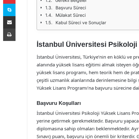
Gerekli Belgeler
Skype
Başvuru Süreci
Mülakat Süreci
E-Posta ile paylaş
Kabul Süreci ve Sonuçlar
Yazdır
İstanbul Üniversitesi Psikolo
İstanbul Üniversitesi, Türkiye’nin en köklü ve pr
alanında yüksek lisans eğitimi almak isteyen öğre
yüksek lisans programı, hem teorik hem de prati
çeşitli uzmanlık alanlarında derinlemesine bilgi
Yüksek Lisans Programı’na başvuru sürecine dair 
Başvuru Koşulları
İstanbul Üniversitesi Psikoloji Yüksek Lisans Pr
yerine getirmek gerekmektedir. Başvuru yapacak a
diplomasına sahip olmaları beklenmektedir. Ayr
Sınavı) puanı, başvuru için önemli bir kriterdir.