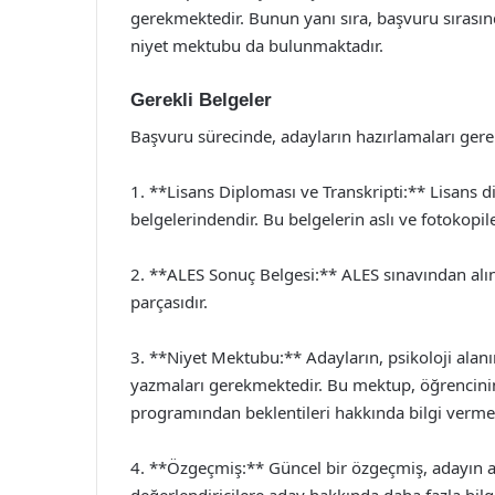
gerekmektedir. Bunun yanı sıra, başvuru sırasın
niyet mektubu da bulunmaktadır.
Gerekli Belgeler
Başvuru sürecinde, adayların hazırlamaları gere
1. **Lisans Diploması ve Transkripti:** Lisans
belgelerindendir. Bu belgelerin aslı ve fotokopil
2. **ALES Sonuç Belgesi:** ALES sınavından alı
parçasıdır.
3. **Niyet Mektubu:** Adayların, psikoloji alanı
yazmaları gerekmektedir. Bu mektup, öğrencinin 
programından beklentileri hakkında bilgi vermek
4. **Özgeçmiş:** Güncel bir özgeçmiş, adayın 
değerlendiricilere aday hakkında daha fazla bilg