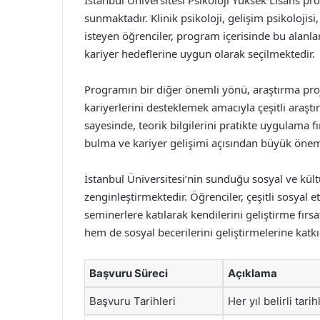
İstanbul Üniversitesi Psikoloji Yüksek Lisans p
sunmaktadır. Klinik psikoloji, gelişim psikolojis
isteyen öğrenciler, program içerisinde bu alanlar
kariyer hedeflerine uygun olarak seçilmektedir.
Programın bir diğer önemli yönü, araştırma proje
kariyerlerini desteklemek amacıyla çeşitli araştır
sayesinde, teorik bilgilerini pratikte uygulama f
bulma ve kariyer gelişimi açısından büyük önem
İstanbul Üniversitesi’nin sunduğu sosyal ve kültü
zenginleştirmektedir. Öğrenciler, çeşitli sosyal et
seminerlere katılarak kendilerini geliştirme fırs
hem de sosyal becerilerini geliştirmelerine kat
Başvuru Süreci
Açıklama
Başvuru Tarihleri
Her yıl belirli tari