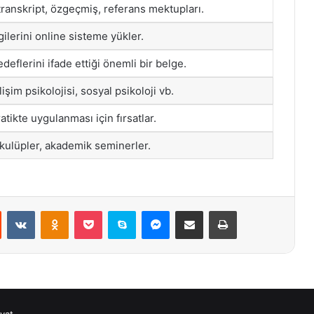
transkript, özgeçmiş, referans mektupları.
lgilerini online sisteme yükler.
edeflerini ifade ettiği önemli bir belge.
lişim psikolojisi, sosyal psikoloji vb.
ratikte uygulanması için fırsatlar.
, kulüpler, akademik seminerler.
st
Reddit
VKontakte
Odnoklassniki
Pocket
Skype
Messenger
E-Posta ile paylaş
Yazdır
yat