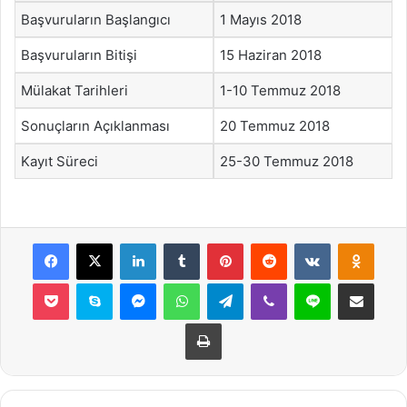
Başvuruların Başlangıcı
1 Mayıs 2018
Başvuruların Bitişi
15 Haziran 2018
Mülakat Tarihleri
1-10 Temmuz 2018
Sonuçların Açıklanması
20 Temmuz 2018
Kayıt Süreci
25-30 Temmuz 2018
Facebook
X
LinkedIn
Tumblr
Pinterest
Reddit
VKontakte
Odnok
Pocket
Skype
Messenger
WhatsApp
Telegram
Viber
Line
E-Posta ile payla
Yazdır