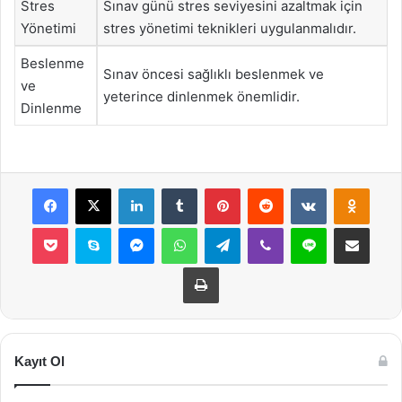
Stres
Sınav günü stres seviyesini azaltmak için
Yönetimi
stres yönetimi teknikleri uygulanmalıdır.
Beslenme
Sınav öncesi sağlıklı beslenmek ve
ve
yeterince dinlenmek önemlidir.
Dinlenme
Facebook
X
LinkedIn
Tumblr
Pinterest
Reddit
VKontakte
Odnok
Pocket
Skype
Messenger
WhatsApp
Telegram
Viber
Line
E-Posta ile payla
Yazdır
Kayıt Ol