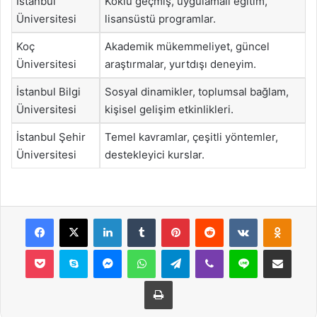
İstanbul
Köklü geçmiş, uygulamalı eğitim,
Üniversitesi
lisansüstü programlar.
Koç
Akademik mükemmeliyet, güncel
Üniversitesi
araştırmalar, yurtdışı deneyim.
İstanbul Bilgi
Sosyal dinamikler, toplumsal bağlam,
Üniversitesi
kişisel gelişim etkinlikleri.
İstanbul Şehir
Temel kavramlar, çeşitli yöntemler,
Üniversitesi
destekleyici kurslar.
Facebook
X
LinkedIn
Tumblr
Pinterest
Reddit
VKontakte
Odnok
Pocket
Skype
Messenger
WhatsApp
Telegram
Viber
Line
E-Posta ile payla
Yazdır