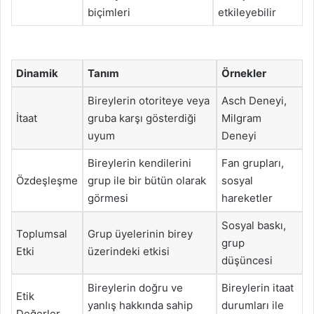
biçimleri
etkileyebilir
Dinamik
Tanım
Örnekler
Bireylerin otoriteye veya
Asch Deneyi,
İtaat
gruba karşı gösterdiği
Milgram
uyum
Deneyi
Bireylerin kendilerini
Fan grupları,
Özdeşleşme
grup ile bir bütün olarak
sosyal
görmesi
hareketler
Sosyal baskı,
Toplumsal
Grup üyelerinin birey
grup
Etki
üzerindeki etkisi
düşüncesi
Bireylerin doğru ve
Bireylerin itaat
Etik
yanlış hakkında sahip
durumları ile
Değerler