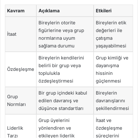
Kavram
Açıklama
Etkileri
Bireylerin otorite
Bireylerin etik
figürlerine veya grup
değerleri ile
İtaat
normlarına uyum
çatışma
sağlama durumu
yaşayabilmesi
Bireylerin kendilerini
Grup kimliği ve
belirli bir grup veya
dayanışma
Özdeşleşme
toplulukla
hissinin
özdeşleştirmesi
güçlenmesi
Bir grup içindeki kabul
Bireylerin
Grup
edilen davranış ve
davranışlarını
Normları
düşünce standartları
şekillendirmesi
Grup üyelerini
İtaat ve
Liderlik
yönlendiren ve
özdeşleşme
Tarzı
etkileyen liderlik
süreçlerini