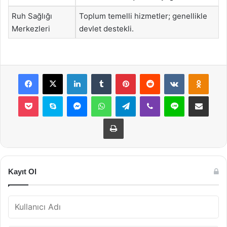
Ruh Sağlığı
Toplum temelli hizmetler; genellikle
Merkezleri
devlet destekli.
Facebook
X
LinkedIn
Tumblr
Pinterest
Reddit
VKontakte
Odnok
Pocket
Skype
Messenger
WhatsApp
Telegram
Viber
Line
E-Posta ile payla
Yazdır
Kayıt Ol