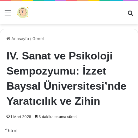
Menü
Ar
Anasayfa
/
Genel
IV. Sanat ve Psikoloji
Sempozyumu: İzzet
Baysal Üniversitesi’nde
Yaratıcılık ve Zihin
1 Mart 2025
3 dakika okuma süresi
“`html