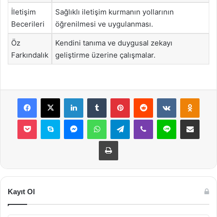
İletişim
Sağlıklı iletişim kurmanın yollarının
Becerileri
öğrenilmesi ve uygulanması.
Öz
Kendini tanıma ve duygusal zekayı
Farkındalık
geliştirme üzerine çalışmalar.
Facebook
X
LinkedIn
Tumblr
Pinterest
Reddit
VKontakte
Odnok
Pocket
Skype
Messenger
WhatsApp
Telegram
Viber
Line
E-Posta ile payla
Yazdır
Kayıt Ol