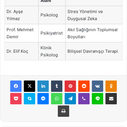
Alanı
Dr. Ayşe
Stres Yönetimi ve
Psikolog
Yılmaz
Duygusal Zeka
Prof. Mehmet
Akıl Sağlığının Toplumsal
Psikiyatrist
Demir
Boyutları
Klinik
Dr. Elif Koç
Bilişsel Davranışçı Terapi
Psikolog
Facebook
X
LinkedIn
Tumblr
Pinterest
Reddit
VKontakte
Odnok
Pocket
Skype
Messenger
WhatsApp
Telegram
Viber
Line
E-Posta ile payla
Yazdır