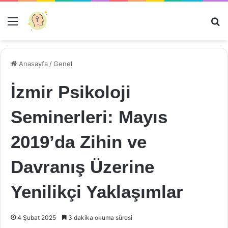
Menü
Ar
Anasayfa
/
Genel
İzmir Psikoloji
Seminerleri: Mayıs
2019’da Zihin ve
Davranış Üzerine
Yenilikçi Yaklaşımlar
4 Şubat 2025
3 dakika okuma süresi