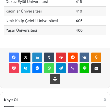
Dokuz Eylül Üniversitesi
415
Kadınlar Üniversitesi
410
İzmir Katip Çelebi Üniversitesi
405
Yaşar Üniversitesi
400
Facebook
X
LinkedIn
Tumblr
Pinterest
Reddit
VKontakte
Odnok
Pocket
Skype
Messenger
WhatsApp
Telegram
Viber
Line
E-Posta ile payla
Yazdır
Kayıt Ol