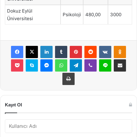
Dokuz Eylül
Psikoloji
480,00
3000
Üniversitesi
Facebook
X
LinkedIn
Tumblr
Pinterest
Reddit
VKontakte
Odnok
Pocket
Skype
Messenger
WhatsApp
Telegram
Viber
Line
E-Posta ile payla
Yazdır
Kayıt Ol