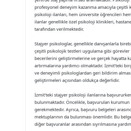
profesyonel deneyim kazanma amacıyla çeşitli k
psikoloji ilanları, hem üniversite öğrencileri h
ilanlar genellikle özel psikoloji klinikleri, hast
tarafından verilmektedir.
Stajyer psikologlar, genellikle danışanlarla bi
çeşitli psikolojik testleri uygulama gibi görevle
becerilerini geliştirmelerine ve gerçek hayatta 
artırmalarına yardımcı olmaktadır. İzmit’teki birç
ve deneyimli psikologlardan geri bildirim alması
geliştirmeleri açısından oldukça değerlidir.
İzmit’teki stajyer psikoloji ilanlarına başvururk
bulunmaktadır. Öncelikle, başvurulan kurumun ih
gerekmektedir. Ayrıca, başvuru belgeleri arası
mektuplarının da bulunması önemlidir. Bu belg
diğer başvuranlar arasından sıyrılmasına yardım