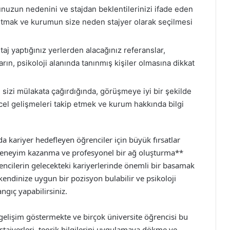
uzun nedenini ve stajdan beklentilerinizi ifade eden
anıtmak ve kurumun size neden stajyer olarak seçilmesi
aj yaptığınız yerlerden alacağınız referanslar,
rın, psikoloji alanında tanınmış kişiler olmasına dikkat
zi mülakata çağırdığında, görüşmeye iyi bir şekilde
ncel gelişmeleri takip etmek ve kurum hakkında bilgi
ında kariyer hedefleyen öğrenciler için büyük fırsatlar
 deneyim kazanma ve profesyonel bir ağ oluşturma**
rencilerin gelecekteki kariyerlerinde önemli bir basamak
k, kendinize uygun bir pozisyon bulabilir ve psikoloji
ngıç yapabilirsiniz.
r gelişim göstermekte ve birçok üniversite öğrencisi bu
 stajyerleri, teorik bilgilerini uygulamaya dökme ve