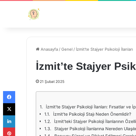
Anasayfa
/
Genel
/
İzmit’te Stajyer Psikoloji İlanları
İzmit’te Stajyer Psiko
21 Şubat 2025
Facebook
X
İzmit'te Stajyer Psikoloji İlanları: Fırsatlar ve İ
İzmit'te Psikoloji Stajı Neden Önemlidir?
LinkedIn
İzmit'teki Stajyer Psikoloji İlanlarının Özelli
Pinterest
Stajyer Psikoloji İlanlarına Nereden Ulaşılı
Başvuru Süreci ve Dikkat Edilmesi Gerek