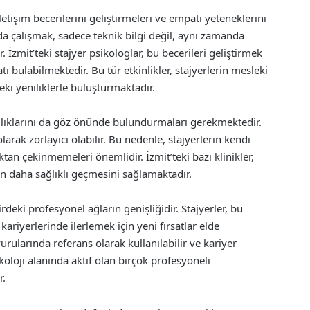
iletişim becerilerini geliştirmeleri ve empati yeteneklerini
da çalışmak, sadece teknik bilgi değil, aynı zamanda
. İzmit’teki stajyer psikologlar, bu becerileri geliştirmek
atı bulabilmektedir. Bu tür etkinlikler, stajyerlerin mesleki
eki yeniliklerle buluşturmaktadır.
ağlıklarını da göz önünde bulundurmaları gerekmektedir.
ak zorlayıcı olabilir. Bu nedenle, stajyerlerin kendi
ktan çekinmemeleri önemlidir. İzmit’teki bazı klinikler,
in daha sağlıklı geçmesini sağlamaktadır.
irdeki profesyonel ağların genişliğidir. Stajyerler, bu
kariyerlerinde ilerlemek için yeni fırsatlar elde
vurularında referans olarak kullanılabilir ve kariyer
ikoloji alanında aktif olan birçok profesyoneli
r.