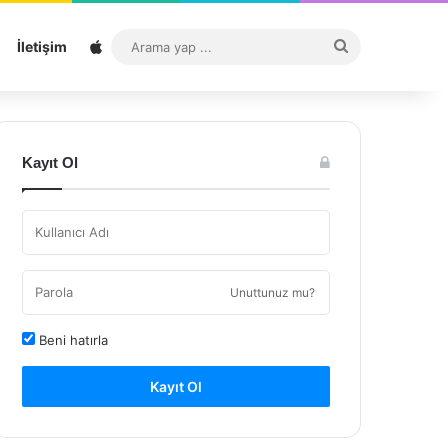
Sitemap
Arama
İletişim
yap
...
Kayıt Ol
Unuttunuz mu?
Beni hatırla
Kayıt Ol