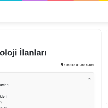
loji İlanları
4 dakika okuma süresi
puçları
kleri
r?
enler