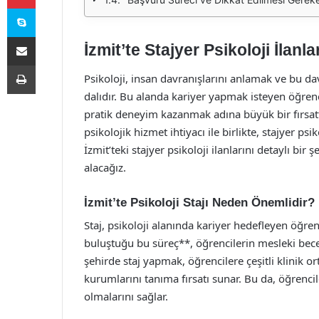
Skype
E-Posta ile paylaş
İzmit’te Stajyer Psikoloji İlanla
Yazdır
Psikoloji, insan davranışlarını anlamak ve bu d
dalıdır. Bu alanda kariyer yapmak isteyen öğrenci
pratik deneyim kazanmak adına büyük bir fırsattır
psikolojik hizmet ihtiyacı ile birlikte, stajyer p
İzmit’teki stajyer psikoloji ilanlarını detaylı bir 
alacağız.
İzmit’te Psikoloji Stajı Neden Önemlidir?
Staj, psikoloji alanında kariyer hedefleyen öğrenci
buluştuğu bu süreç**, öğrencilerin mesleki beceri
şehirde staj yapmak, öğrencilere çeşitli klinik o
kurumlarını tanıma fırsatı sunar. Bu da, öğrencil
olmalarını sağlar.