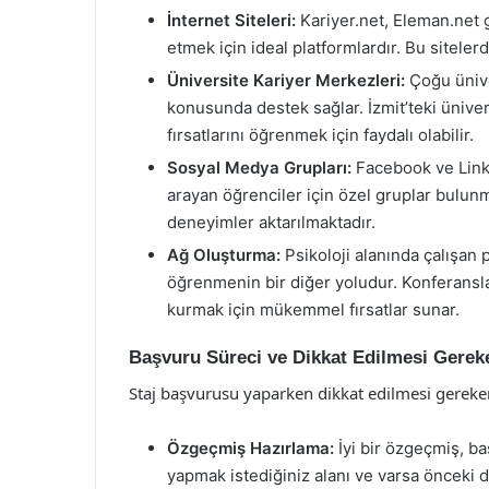
İnternet Siteleri:
Kariyer.net, Eleman.net gib
etmek için ideal platformlardır. Bu sitelerd
Üniversite Kariyer Merkezleri:
Çoğu ünive
konusunda destek sağlar. İzmit’teki ünivers
fırsatlarını öğrenmek için faydalı olabilir.
Sosyal Medya Grupları:
Facebook ve Linke
arayan öğrenciler için özel gruplar bulunm
deneyimler aktarılmaktadır.
Ağ Oluşturma:
Psikoloji alanında çalışan p
öğrenmenin bir diğer yoludur. Konferanslar
kurmak için mükemmel fırsatlar sunar.
Başvuru Süreci ve Dikkat Edilmesi Gerek
Staj başvurusu yaparken dikkat edilmesi gereke
Özgeçmiş Hazırlama:
İyi bir özgeçmiş, b
yapmak istediğiniz alanı ve varsa önceki de