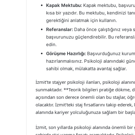
Kapak Mektubu:
Kapak mektubu, başvurun
kısa bir yazıdır. Bu mektubu, kendinizi t
gerektiğini anlatmak için kullanın.
Referanslar:
Daha önce çalıştığınız veya st
başvurunuzu güçlendirebilir. Bu referansla
edin.
Görüşme Hazırlığı:
Başvurduğunuz kurum si
hazırlanmalısınız. Psikoloji alanındaki gü
sahibi olmak, mülakatta avantaj sağlar.
İzmit’te stajyer psikoloji ilanları, psikoloji alan
sunmaktadır. **Teorik bilgileri pratiğe dökme,
açısından son derece önemli olan bu stajlar, öğ
olacaktır. İzmit’teki staj fırsatlarını takip edere
alanında kariyer yolculuğunuza sağlam bir başla
İzmit, son yıllarda psikoloji alanında önemli bi
şehirde staj yapma fırsatı aramaktadır. Psikoloji