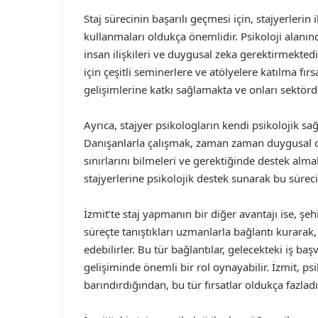
Staj sürecinin başarılı geçmesi için, stajyerlerin 
kullanmaları oldukça önemlidir. Psikoloji alanın
insan ilişkileri ve duygusal zeka gerektirmektedir
için çeşitli seminerlere ve atölyelere katılma fırs
gelişimlerine katkı sağlamakta ve onları sektörd
Ayrıca, stajyer psikologların kendi psikolojik s
Danışanlarla çalışmak, zaman zaman duygusal olar
sınırlarını bilmeleri ve gerektiğinde destek alma
stajyerlerine psikolojik destek sunarak bu sürec
İzmit’te staj yapmanın bir diğer avantajı ise, şeh
süreçte tanıştıkları uzmanlarla bağlantı kurarak, 
edebilirler. Bu tür bağlantılar, gelecekteki iş baş
gelişiminde önemli bir rol oynayabilir. İzmit, ps
barındırdığından, bu tür fırsatlar oldukça fazladı