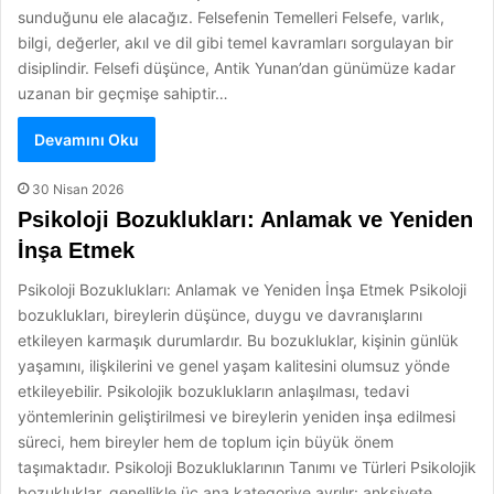
sunduğunu ele alacağız. Felsefenin Temelleri Felsefe, varlık,
bilgi, değerler, akıl ve dil gibi temel kavramları sorgulayan bir
disiplindir. Felsefi düşünce, Antik Yunan’dan günümüze kadar
uzanan bir geçmişe sahiptir…
Devamını Oku
30 Nisan 2026
Psikoloji Bozuklukları: Anlamak ve Yeniden
İnşa Etmek
Psikoloji Bozuklukları: Anlamak ve Yeniden İnşa Etmek Psikoloji
bozuklukları, bireylerin düşünce, duygu ve davranışlarını
etkileyen karmaşık durumlardır. Bu bozukluklar, kişinin günlük
yaşamını, ilişkilerini ve genel yaşam kalitesini olumsuz yönde
etkileyebilir. Psikolojik bozuklukların anlaşılması, tedavi
yöntemlerinin geliştirilmesi ve bireylerin yeniden inşa edilmesi
süreci, hem bireyler hem de toplum için büyük önem
taşımaktadır. Psikoloji Bozukluklarının Tanımı ve Türleri Psikolojik
bozukluklar, genellikle üç ana kategoriye ayrılır: anksiyete