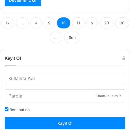
Devamını Oku
İlk
...
«
9
10
11
»
20
30
...
Son
Kayıt Ol
Unuttunuz mu?
Beni hatırla
Kayıt Ol