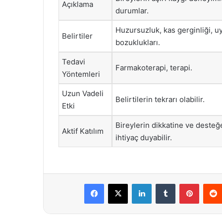
Açıklama
durumlar.
Huzursuzluk, kas gerginliği, u
Belirtiler
bozuklukları.
Tedavi
Farmakoterapi, terapi.
Yöntemleri
Uzun Vadeli
Belirtilerin tekrarı olabilir.
Etki
Bireylerin dikkatine ve desteğ
Aktif Katılım
ihtiyaç duyabilir.
Facebook
X
LinkedIn
Tumblr
Pintere