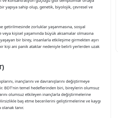
iği ve konsantrasyon güçlüğü gibi semptomlar ortaya
ir yapıya sahip olup, genetik, biyolojik, çevresel ve
ine getirilmesinde zorluklar yaşanmasına, sosyal
de veya kişisel yaşamında büyük aksamalar olmasına
yaşayan bir birey, insanlarla etkileşime girmekten aşırı
r kişi ani panik ataklar nedeniyle belirli yerlerden uzak
T)
ıplarını, inançlarını ve davranışlarını değiştirmeye
ir. BDT’nin temel hedeflerinden biri, bireylerin olumsuz
arını olumsuz etkileyen inançlarla değiştirmelerine
lirsizlikle baş etme becerilerini geliştirmelerine ve kaygı
 olanak tanır.