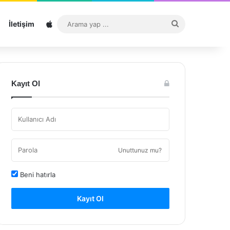
Sitemap
Arama
İletişim
yap
...
Kayıt Ol
Unuttunuz mu?
Beni hatırla
Kayıt Ol