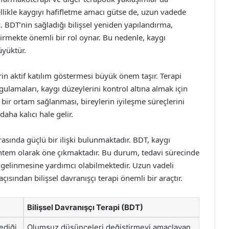
nellikle kaygıyı hafifletme amacı gütse de, uzun vadede
 BDT’nin sağladığı bilişsel yeniden yapılandırma,
ştirmekte önemli bir rol oynar. Bu nedenle, kaygı
üyüktür.
erin aktif katılım göstermesi büyük önem taşır. Terapi
gulamaları, kaygı düzeylerini kontrol altına almak için
i bir ortam sağlanması, bireylerin iyileşme süreçlerini
daha kalıcı hale gelir.
arasında güçlü bir ilişki bulunmaktadır. BDT, kaygı
ntem olarak öne çıkmaktadır. Bu durum, tedavi sürecinde
n gelinmesine yardımcı olabilmektedir. Uzun vadeli
çısından bilişsel davranışçı terapi önemli bir araçtır.
Bilişsel Davranışçı Terapi (BDT)
ediği
Olumsuz düşünceleri değiştirmeyi amaçlayan