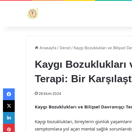
Anasayfa
/
Genel
/
Kaygı Bozuklukları ve Bilişsel Da
Kaygı Bozuklukları v
Terapi: Bir Karşılaş
Facebook
28 Ekim 2024
X
Kaygı Bozuklukları ve Bilişsel Davranışçı Te
LinkedIn
Kaygı bozuklukları, bireylerin günlük yaşamlarını
Pinterest
semptomlara yol açan mental sağlık sorunlarıdır.