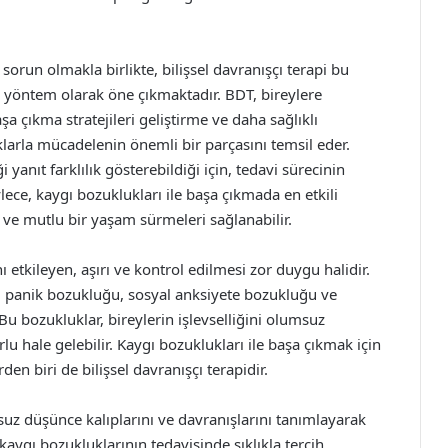
run olmakla birlikte, bilişsel davranışçı terapi bu
r yöntem olarak öne çıkmaktadır. BDT, bireylere
a çıkma stratejileri geliştirme ve daha sağlıklı
klarla mücadelenin önemli bir parçasını temsil eder.
i yanıt farklılık gösterebildiği için, tedavi sürecinin
lece, kaygı bozuklukları ile başa çıkmada en etkili
ı ve mutlu bir yaşam sürmeleri sağlanabilir.
 etkileyen, aşırı ve kontrol edilmesi zor duygu halidir.
 panik bozukluğu, sosyal anksiyete bozukluğu ve
. Bu bozukluklar, bireylerin işlevselliğini olumsuz
lu hale gelebilir. Kaygı bozuklukları ile başa çıkmak için
en biri de bilişsel davranışçı terapidir.
msuz düşünce kalıplarını ve davranışlarını tanımlayarak
 kaygı bozukluklarının tedavisinde sıklıkla tercih