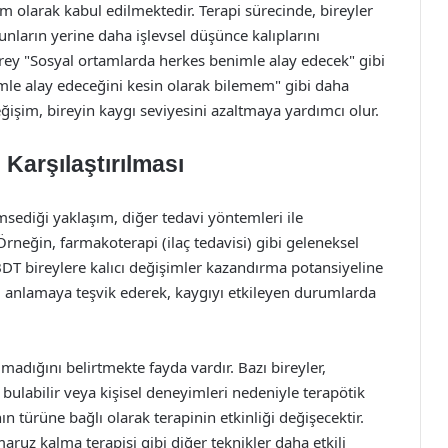
em olarak kabul edilmektedir. Terapi sürecinde, bireyler
nların yerine daha işlevsel düşünce kalıplarını
 birey "Sosyal ortamlarda herkes benimle alay edecek" gibi
mle alay edeceğini kesin olarak bilemem" gibi daha
eğişim, bireyin kaygı seviyesini azaltmaya yardımcı olur.
 Karşılaştırılması
sediği yaklaşım, diğer tedavi yöntemleri ile
Örneğin, farmakoterapi (ilaç tedavisi) gibi geleneksel
BDT bireylere kalıcı değişimler kazandırma potansiyeline
ni anlamaya teşvik ederek, kaygıyı etkileyen durumlarda
madığını belirtmekte fayda vardır. Bazı bireyler,
 bulabilir veya kişisel deneyimleri nedeniyle terapötik
ın türüne bağlı olarak terapinin etkinliği değişecektir.
aruz kalma terapisi gibi diğer teknikler daha etkili