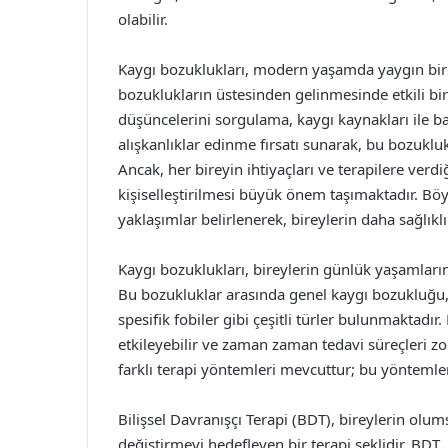
olabilir.
Kaygı bozuklukları, modern yaşamda yaygın bir so
bozuklukların üstesinden gelinmesinde etkili bi
düşüncelerini sorgulama, kaygı kaynakları ile baş
alışkanlıklar edinme fırsatı sunarak, bu bozuklu
Ancak, her bireyin ihtiyaçları ve terapilere verdiğ
kişiselleştirilmesi büyük önem taşımaktadır. Böy
yaklaşımlar belirlenerek, bireylerin daha sağlıkl
Kaygı bozuklukları, bireylerin günlük yaşamlarını
Bu bozukluklar arasında genel kaygı bozukluğu,
spesifik fobiler gibi çeşitli türler bulunmaktadır
etkileyebilir ve zaman zaman tedavi süreçleri zor
farklı terapi yöntemleri mevcuttur; bu yöntemlerd
Bilişsel Davranışçı Terapi (BDT), bireylerin olu
değiştirmeyi hedefleyen bir terapi şeklidir. BDT,