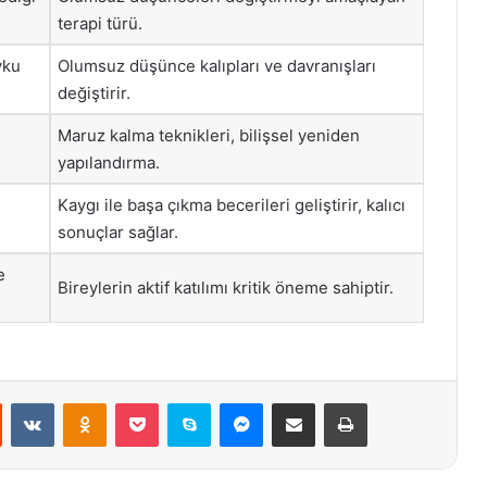
terapi türü.
yku
Olumsuz düşünce kalıpları ve davranışları
değiştirir.
Maruz kalma teknikleri, bilişsel yeniden
yapılandırma.
Kaygı ile başa çıkma becerileri geliştirir, kalıcı
sonuçlar sağlar.
e
Bireylerin aktif katılımı kritik öneme sahiptir.
st
Reddit
VKontakte
Odnoklassniki
Pocket
Skype
Messenger
E-Posta ile paylaş
Yazdır