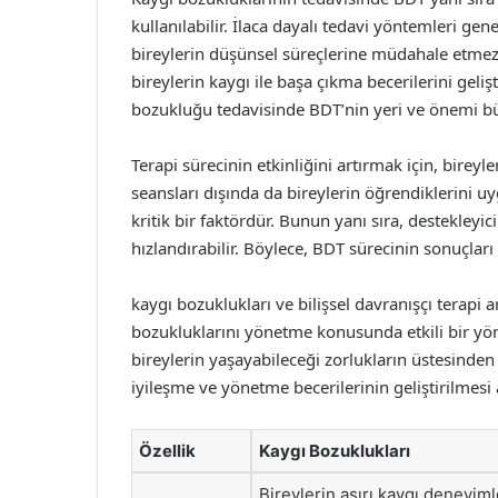
kullanılabilir. İlaca dayalı tedavi yöntemleri ge
bireylerin düşünsel süreçlerine müdahale etmez.
bireylerin kaygı ile başa çıkma becerilerini geli
bozukluğu tedavisinde BDT’nin yeri ve önemi b
Terapi sürecinin etkinliğini artırmak için, bireyl
seansları dışında da bireylerin öğrendiklerini uy
kritik bir faktördür. Bunun yanı sıra, destekleyic
hızlandırabilir. Böylece, BDT sürecinin sonuçları 
kaygı bozuklukları ve bilişsel davranışçı terapi 
bozukluklarını yönetme konusunda etkili bir yö
bireylerin yaşayabileceği zorlukların üstesinde
iyileşme ve yönetme becerilerinin geliştirilmesi a
Özellik
Kaygı Bozuklukları
Bireylerin aşırı kaygı deneyiml