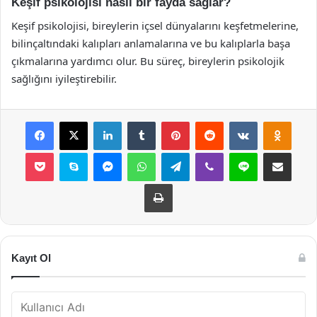
Keşif psikolojisi nasıl bir fayda sağlar?
Keşif psikolojisi, bireylerin içsel dünyalarını keşfetmelerine,
bilinçaltındaki kalıpları anlamalarına ve bu kalıplarla başa
çıkmalarına yardımcı olur. Bu süreç, bireylerin psikolojik
sağlığını iyileştirebilir.
Facebook
X
LinkedIn
Tumblr
Pinterest
Reddit
VKontakte
Odnok
Pocket
Skype
Messenger
WhatsApp
Telegram
Viber
Line
E-Posta ile payla
Yazdır
Kayıt Ol