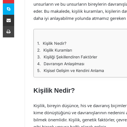
Skype
unsurların ve bu unsurların bireylerin davranışl
eder. Bu makalede, kişilik kuramları, kişilerin d
E-Posta ile paylaş
daha iyi anlayabilme yolunda atmamız gereken a
Yazdır
Kişilik Nedir?
Kişilik Kuramları
Kişiliği Şekillendiren Faktörler
Davranışın Anlaşılması
Kişisel Gelişim ve Kendini Anlama
Kişilik Nedir?
Kişilik, bireyin düşünce, his ve davranış biçimler
kime dönüştüğünü ve davranışlarının nedenini an
bilmek önemlidir. Kişilik, genetik faktörler, çev
gibi birçok unsura bağlı olarak gelişir.