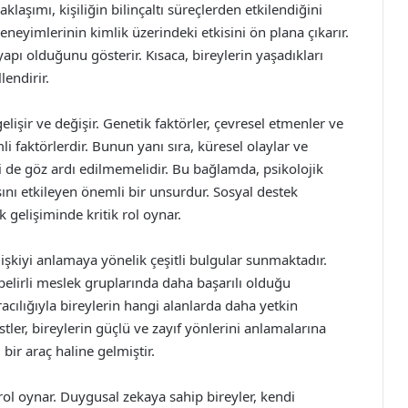
laşımı, kişiliğin bilinçaltı süreçlerden etkilendiğini
eyimlerinin kimlik üzerindeki etkisini ön plana çıkarır.
 yapı olduğunu gösterir. Kısaca, bireylerin yaşadıkları
lendirir.
gelişir ve değişir. Genetik faktörler, çevresel etmenler ve
li faktörlerdir. Bunun yanı sıra, küresel olaylar ve
i de göz ardı edilmemelidir. Bu bağlamda, psikolojik
ısını etkileyen önemli bir unsurdur. Sosyal destek
ik gelişiminde kritik rol oynar.
ilişkiyi anlamaya yönelik çeşitli bulgular sunmaktadır.
ın belirli meslek gruplarında daha başarılı olduğu
racılığıyla bireylerin hangi alanlarda daha yetkin
ler, bireylerin güçlü ve zayıf yönlerini anlamalarına
bir araç haline gelmiştir.
rol oynar. Duygusal zekaya sahip bireyler, kendi