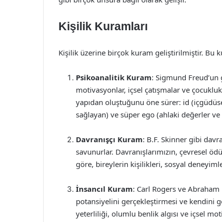
Kişilik Kuramları
Kişilik üzerine birçok kuram geliştirilmiştir. Bu k
Psikoanalitik Kuram
: Sigmund Freud’un ge
motivasyonlar, içsel çatışmalar ve çocukluk 
yapıdan oluştuğunu öne sürer: id (içgüdüsel
sağlayan) ve süper ego (ahlaki değerler ve
Davranışçı Kuram
: B.F. Skinner gibi davr
savunurlar. Davranışlarımızın, çevresel ödü
göre, bireylerin kişilikleri, sosyal deneyimle
İnsancıl Kuram
: Carl Rogers ve Abraham M
potansiyelini gerçekleştirmesi ve kendini ge
yeterliliği, olumlu benlik algısı ve içsel m