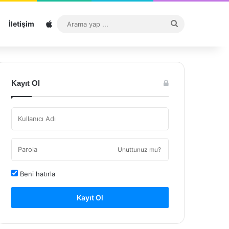
Sitemap
Arama
İletişim
yap
...
Kayıt Ol
Unuttunuz mu?
Beni hatırla
Kayıt Ol