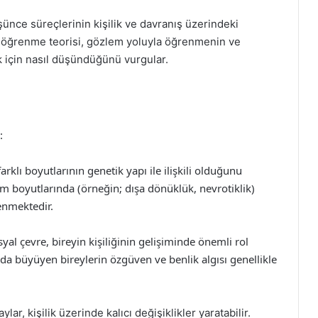
şünce süreçlerinin kişilik ve davranış üzerindeki
al öğrenme teorisi, gözlem yoluyla öğrenmenin ve
k için nasıl düşündüğünü vurgular.
:
 farklı boyutlarının genetik yapı ile ilişkili olduğunu
üm boyutlarında (örneğin; dışa dönüklük, nevrotiklik)
lenmektedir.
osyal çevre, bireyin kişiliğinin gelişiminde önemli rol
ında büyüyen bireylerin özgüven ve benlik algısı genellikle
lar, kişilik üzerinde kalıcı değişiklikler yaratabilir.