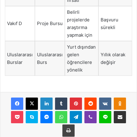
fırsatı
Belirli
projelerde
Başvuru
Vakıf D
Proje Bursu
araştırma
sürekli
yapmak için
Yurt dışından
Uluslararası
Uluslararası
gelen
Yıllık olarak
Burslar
Burs
öğrencilere
değişir
yönelik
Facebook
X
LinkedIn
Tumblr
Pinterest
Reddit
VKontakte
Odnok
Pocket
Skype
Messenger
WhatsApp
Telegram
Viber
Line
E-Posta ile payla
Yazdır