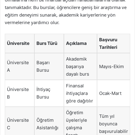
tanımaktadır. Bu burslar, öğrencilere geniş bir araştırma ve
eğitim deneyimi sunarak, akademik kariyerlerine yön
vermelerine yardımcı olur.
Başvuru
Üniversite
Burs Türü
Açıklama
Tarihleri
Akademik
Üniversite
Başarı
başarıya
Mayıs-Ekim
A
Bursu
dayalı burs
Finansal
Üniversite
İhtiyaç
ihtiyaçlara
Ocak-Mart
B
Bursu
göre dağıtılır
Öğretim
Tüm yıl
Üniversite
Öğretim
üyeleriyle
boyunca
C
Asistanlığı
çalışma
başvurulabilir