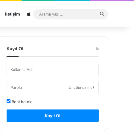
Sitemap
Arama
İletişim
yap
...
Kayıt Ol
Unuttunuz mu?
Beni hatırla
Kayıt Ol