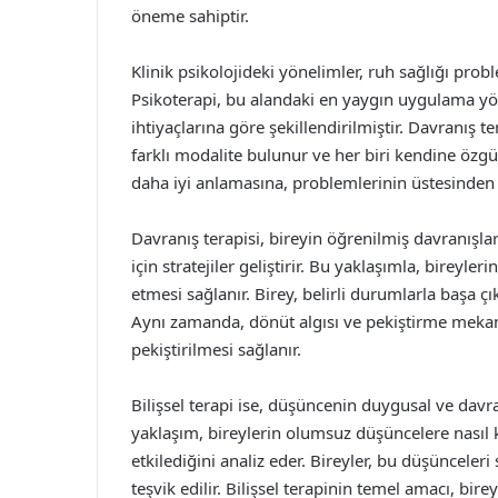
öneme sahiptir.
Klinik psikolojideki yönelimler, ruh sağlığı prob
Psikoterapi, bu alandaki en yaygın uygulama yönt
ihtiyaçlarına göre şekillendirilmiştir. Davranış te
farklı modalite bulunur ve her biri kendine özgü te
daha iyi anlamasına, problemlerinin üstesinden 
Davranış terapisi, bireyin öğrenilmiş davranışla
için stratejiler geliştirir. Bu yaklaşımla, bireyle
etmesi sağlanır. Birey, belirli durumlarla başa çı
Aynı zamanda, dönüt algısı ve pekiştirme mekan
pekiştirilmesi sağlanır.
Bilişsel terapi ise, düşüncenin duygusal ve davra
yaklaşım, bireylerin olumsuz düşüncelere nasıl k
etkilediğini analiz eder. Bireyler, bu düşünceler
teşvik edilir. Bilişsel terapinin temel amacı, bir