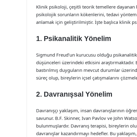
Klinik psikoloji, çeşitli teorik temellere dayanan
psikolojik sorunların kökenlerini, tedavi yöntemler
anlamak için geliştirilmiştir. İşte başlıca klinik p
1. Psikanalitik Yönelim
Sigmund Freud’un kurucusu olduğu psikanalitik ya
düşünceleri üzerindeki etkisini araştırmaktadır
bastırılmış duyguların mevcut durumlar üzerindeki
süreç olup, bireylerin içsel çatışmalarını çözmel
2. Davranışsal Yönelim
Davranışçı yaklaşım, insan davranışlarının öğre
savunur. B.F. Skinner, Ivan Pavlov ve John Watso
bulunmuşlardır. Davranış terapisi, bireylerin ol
davranışlar kazandırmayı hedefler. Bu yaklaşım, ö