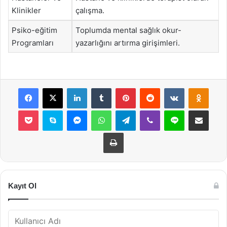
Klinikler
çalışma.
Psiko-eğitim
Toplumda mental sağlık okur-
Programları
yazarlığını artırma girişimleri.
Facebook
X
LinkedIn
Tumblr
Pinterest
Reddit
VKontakte
Odnok
Pocket
Skype
Messenger
WhatsApp
Telegram
Viber
Line
E-Posta ile payla
Yazdır
Kayıt Ol