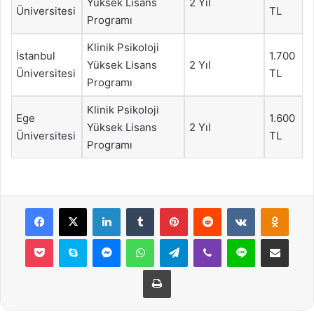
Yüksek Lisans
2 Yıl
Üniversitesi
TL
Programı
Klinik Psikoloji
İstanbul
1.700
Yüksek Lisans
2 Yıl
Üniversitesi
TL
Programı
Klinik Psikoloji
Ege
1.600
Yüksek Lisans
2 Yıl
Üniversitesi
TL
Programı
Facebook
X
LinkedIn
Tumblr
Pinterest
Reddit
VKontakte
Odnok
Pocket
Skype
Messenger
WhatsApp
Telegram
Viber
Line
E-Posta ile payla
Yazdır