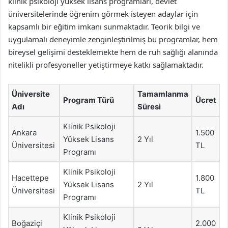
klinik psikoloji yüksek lisans programları, devlet
üniversitelerinde öğrenim görmek isteyen adaylar için
kapsamlı bir eğitim imkanı sunmaktadır. Teorik bilgi ve
uygulamalı deneyimle zenginleştirilmiş bu programlar, hem
bireysel gelişimi desteklemekte hem de ruh sağlığı alanında
nitelikli profesyoneller yetiştirmeye katkı sağlamaktadır.
Üniversite
Tamamlanma
Program Türü
Ücret
Adı
Süresi
Klinik Psikoloji
Ankara
1.500
Yüksek Lisans
2 Yıl
Üniversitesi
TL
Programı
Klinik Psikoloji
Hacettepe
1.800
Yüksek Lisans
2 Yıl
Üniversitesi
TL
Programı
Klinik Psikoloji
Boğaziçi
2.000