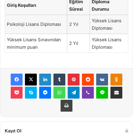
Eğitim
Diploma
Giriş Koşulları
Süresi
Durumu
Yüksek Lisans
Psikoloji Lisans Diploması
2 Yıl
Diploması
Yüksek Lisans Sınavından
Yüksek Lisans
2 Yıl
minimum puan
Diploması
Facebook
X
LinkedIn
Tumblr
Pinterest
Reddit
VKontakte
Odnok
Pocket
Skype
Messenger
WhatsApp
Telegram
Viber
Line
E-Posta ile payla
Yazdır
Kayıt Ol