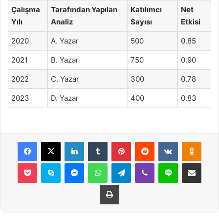
Çalışma
Tarafından Yapılan
Katılımcı
Net
Yılı
Analiz
Sayısı
Etkisi
2020
A. Yazar
500
0.85
2021
B. Yazar
750
0.90
2022
C. Yazar
300
0.78
2023
D. Yazar
400
0.83
Facebook
X
LinkedIn
Tumblr
Pinterest
Reddit
VKontakte
Odnok
Pocket
Skype
Messenger
WhatsApp
Telegram
Viber
Line
E-Posta ile payla
Yazdır