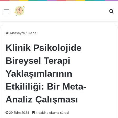
Menü
Ar
Anasayfa
/
Genel
Klinik Psikolojide
Bireysel Terapi
Yaklaşımlarının
Etkililiği: Bir Meta-
Analiz Çalışması
29 Ekim 2024
4 dakika okuma süresi