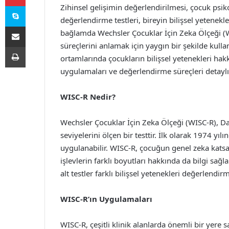
Skype
Zihinsel gelişimin değerlendirilmesi, çocuk psik
değerlendirme testleri, bireyin bilişsel yetenekle
E-Posta ile paylaş
bağlamda Wechsler Çocuklar İçin Zeka Ölçeği (WI
süreçlerini anlamak için yaygın bir şekilde kulla
Yazdır
ortamlarında çocukların bilişsel yetenekleri ha
uygulamaları ve değerlendirme süreçleri detaylı b
WISC-R Nedir?
Wechsler Çocuklar İçin Zeka Ölçeği (WISC-R), Dav
seviyelerini ölçen bir testtir. İlk olarak 1974 yı
uygulanabilir. WISC-R, çocuğun genel zeka katsa
işlevlerin farklı boyutları hakkında da bilgi sağl
alt testler farklı bilişsel yetenekleri değerlendir
WISC-R’ın Uygulamaları
WISC-R, çeşitli klinik alanlarda önemli bir yere sa