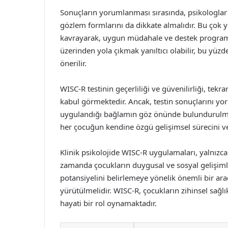
Sonuçların yorumlanması sırasında, psikologlar 
gözlem formlarını da dikkate almalıdır. Bu çok 
kavrayarak, uygun müdahale ve destek programla
üzerinden yola çıkmak yanıltıcı olabilir, bu yüzd
önerilir.
WISC-R testinin geçerliliği ve güvenilirliği, tekr
kabul görmektedir. Ancak, testin sonuçlarını yoru
uygulandığı bağlamın göz önünde bulundurulması 
her çocuğun kendine özgü gelişimsel sürecini ve 
Klinik psikolojide WISC-R uygulamaları, yalnızca
zamanda çocukların duygusal ve sosyal gelişiml
potansiyelini belirlemeye yönelik önemli bir ar
yürütülmelidir. WISC-R, çocukların zihinsel sağ
hayati bir rol oynamaktadır.