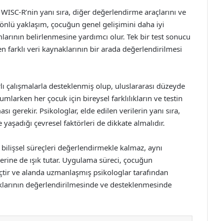
WISC-R’nin yanı sıra, diğer değerlendirme araçlarını ve
yönlü yaklaşım, çocuğun genel gelişimini daha iyi
rının belirlenmesine yardımcı olur. Tek bir test sonucu
en farklı veri kaynaklarının bir arada değerlendirilmesi
arlı çalışmalarla desteklenmiş olup, uluslararası düzeyde
mlarken her çocuk için bireysel farklılıkların ve testin
gerekir. Psikologlar, elde edilen verilerin yanı sıra,
yaşadığı çevresel faktörleri de dikkate almalıdır.
 bilişsel süreçleri değerlendirmekle kalmaz, aynı
erine de ışık tutar. Uygulama süreci, çocuğun
açtir ve alanda uzmanlaşmış psikologlar tarafından
lıklarının değerlendirilmesinde ve desteklenmesinde