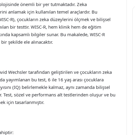
olojisinde önemli bir yer tutmaktadır. Zeka
rini anlamak için kullanılan temel araçlardır. Bu
SC-R), çocukların zeka düzeylerini ölçmek ve bilişsel
nılan bir testtir. WISC-R, hem klinik hem de eğitim
kkında kapsamlı bilgiler sunar. Bu makalede, WISC-R
ir şekilde ele alınacaktır.
id Wechsler tarafından geliştirilen ve çocukların zeka
lında yayımlanan bu test, 6 ile 16 yaş arası çocuklara
yısını (IQ) belirlemekle kalmaz, aynı zamanda bilişsel
ar. Test, sözel ve performans alt testlerinden oluşur ve bu
mek için tasarlanmıştır.
hiptir: