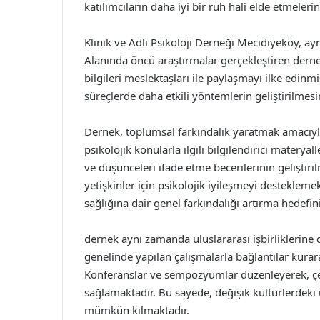
katılımcıların daha iyi bir ruh hali elde etmeler
Klinik ve Adli Psikoloji Derneği Mecidiyeköy, 
Alanında öncü araştırmalar gerçekleştiren dernek
bilgileri meslektaşları ile paylaşmayı ilke edinm
süreçlerde daha etkili yöntemlerin geliştirilmes
Dernek, toplumsal farkındalık yaratmak amacıyl
psikolojik konularla ilgili bilgilendirici matery
ve düşünceleri ifade etme becerilerinin geliştir
yetişkinler için psikolojik iyileşmeyi destekle
sağlığına dair genel farkındalığı artırma hedefin
dernek aynı zamanda uluslararası işbirliklerine 
genelinde yapılan çalışmalarla bağlantılar kurar
Konferanslar ve sempozyumlar düzenleyerek, çeş
sağlamaktadır. Bu sayede, değişik kültürlerdeki
mümkün kılmaktadır.