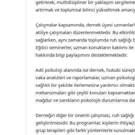
getirerek, multidisipliner bir yaklaşım sergileme
artırmak ve toplumsal bilinci yükseltmek amacıyla
Çalışmalar kapsamında, dernek üyesi uzmanlarla 
atölye çalışmaları düzenlenmektedir. Bu etkinlikl
sağlarken, aynı zamanda toplumda ruh sağlığı bil
Eğitici seminerler, uzman konukların katılımı il
hakkında bilgi paylaşımını desteklemektedir.
Adli psikoloji alanında ise dernek, hukuki süreç
vaka analizleri ve raporlamalar, uzman psikologl
sağlıklı bir şekilde ilerlemesine yardımcı olmakt
mekanizmaları gibi çeşitli konuları kapsamaktadı
mağdur ve sanıkların psikolojik durumlarına dai
Derneğin diğer bir önemli çalışması, ruh sağlığı 
geliştirilmesidir. Bu programlar, kişilerin ihtiya
grup terapileri gibi farklı yöntemlerle sunulmakta