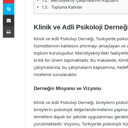
Mecidiyeköy Çalışmalarının Kapsamı
Skype
Topluma Katkılar
E-Posta ile paylaş
Klinik ve Adli Psikoloji Derne
Yazdır
Klinik ve Adli Psikoloji Derneği, Türkiye’de psiko
hizmetlerinin kalitesini artırmayı amaçlayan ve a
toplum kuruluşudur. Mecidiyeköy’deki faaliyetle
kritik bir önem taşımaktadır. Bu makalede, Klini
çalışmalarına, bu çalışmaların kapsamına, hedefl
inceleme sunulacaktır.
Derneğin Misyonu ve Vizyonu
Klinik ve Adli Psikoloji Derneği, bireylerin psiko
bireylerin psikolojik değerlendirmelerini yapma 
temellere dayalı bir şekilde uygulanması gerek
yürütmektedir. Vizyonu, Türkiye’de psikolojik hiz