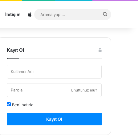
Sitemap
Arama
İletişim
yap
...
Kayıt Ol
Unuttunuz mu?
Beni hatırla
Kayıt Ol