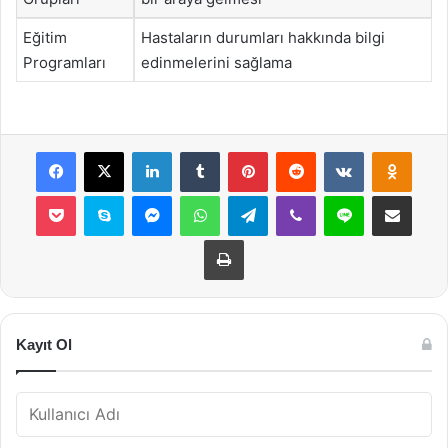
Eğitim
Hastaların durumları hakkında bilgi
Programları
edinmelerini sağlama
Facebook
X
LinkedIn
Tumblr
Pinterest
Reddit
VKontakte
Odnok
Pocket
Skype
Messenger
WhatsApp
Telegram
Viber
Line
E-Posta ile payla
Yazdır
Kayıt Ol