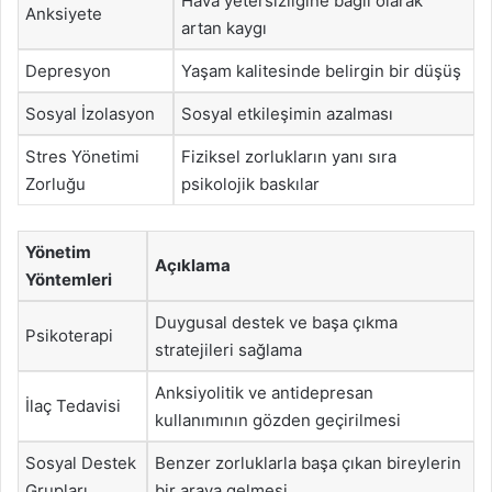
Hava yetersizliğine bağlı olarak
Anksiyete
artan kaygı
Depresyon
Yaşam kalitesinde belirgin bir düşüş
Sosyal İzolasyon
Sosyal etkileşimin azalması
Stres Yönetimi
Fiziksel zorlukların yanı sıra
Zorluğu
psikolojik baskılar
Yönetim
Açıklama
Yöntemleri
Duygusal destek ve başa çıkma
Psikoterapi
stratejileri sağlama
Anksiyolitik ve antidepresan
İlaç Tedavisi
kullanımının gözden geçirilmesi
Sosyal Destek
Benzer zorluklarla başa çıkan bireylerin
Grupları
bir araya gelmesi