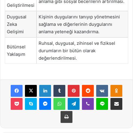
anlama gibi sosyal becerilerin artırılması.
Geliştirilmesi
Duygusal
Kişinin duygularını tanıyıp yönetmesini
Zeka
sağlama ve diğerlerinin duygularını
Gelişimi
anlama yeteneği kazandırma.
Ruhsal, duygusal, zihinsel ve fiziksel
Bütünsel
durumların bir bütün olarak
Yaklaşım
değerlendirilmesi.
Facebook
X
LinkedIn
Tumblr
Pinterest
Reddit
VKontakte
Odnok
Pocket
Skype
Messenger
WhatsApp
Telegram
Viber
Line
E-Posta ile payla
Yazdır